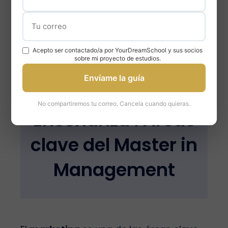
través de cursos especializados y
proyectos prácticos relacionados con el
mundo empresarial.
Acepto ser contactado/a por YourDreamSchool y sus socios
sobre mi proyecto de estudios.
Envíame la guía
Marketing y
No compartiremos tu correo. Cancela cuando quieras.
Enseñanza : Áreas
clave del Master in
Management