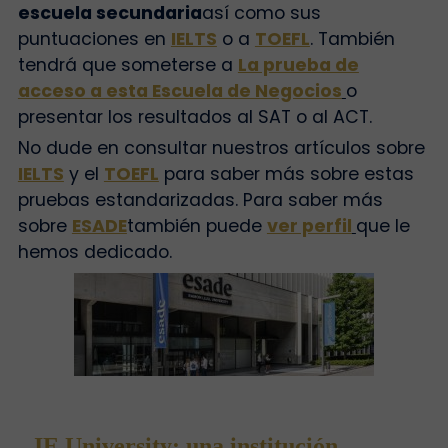
escuela secundaria
así como sus
puntuaciones en
IELTS
o a
TOEFL
. También
tendrá que someterse a
La prueba de
acceso a esta Escuela de Negocios
o
presentar los resultados al SAT o al ACT.
No dude en consultar nuestros artículos sobre
IELTS
y el
TOEFL
para saber más sobre estas
pruebas estandarizadas.
Para saber más
sobre
ESADE
también puede
ver perfil
que le
hemos dedicado.
IE University: una institución