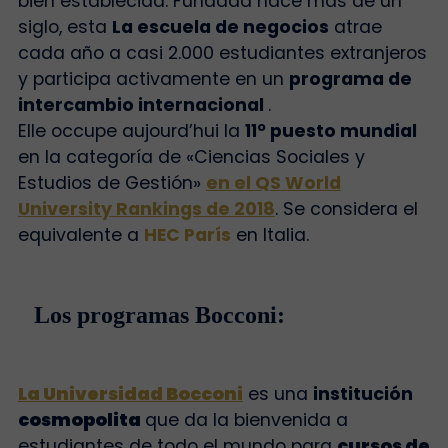
bien establecida. Fundada hace más de un
siglo, esta
La escuela de negocios
atrae
cada año a casi 2.000 estudiantes extranjeros
y participa activamente en un
programa de
intercambio internacional
.
Elle occupe aujourd’hui la
11º puesto mundial
en la categoría de «Ciencias Sociales y
Estudios de Gestión»
en el QS World
University Rankings de 2018
. Se considera el
equivalente a
HEC París
en Italia.
Los programas Bocconi:
La Universidad Bocconi
es una
institución
cosmopolita
que da la bienvenida a
estudiantes de todo el mundo para
cursos de