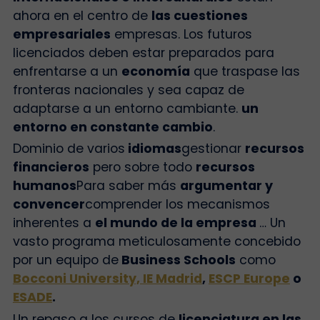
ahora en el centro de
las cuestiones
empresariales
empresas. Los futuros
licenciados deben estar preparados para
enfrentarse a un
economía
que traspase las
fronteras nacionales y sea capaz de
adaptarse a un entorno cambiante.
un
entorno en constante cambio
.
Dominio de varios
idiomas
gestionar
recursos
financieros
pero sobre todo
recursos
humanos
Para saber más
argumentar y
convencer
comprender los mecanismos
inherentes a
el mundo de la empresa
… Un
vasto programa meticulosamente concebido
por un equipo de
Business Schools
como
Bocconi University,
IE Madrid
,
ESCP Europe
o
ESADE
.
Un repaso a los cursos de
licenciatura en las