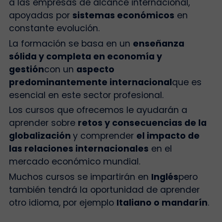
a las empresas de alcance internacional,
apoyadas por
sistemas económicos
en
constante evolución.
La formación se basa en un
enseñanza
sólida y completa en economía y
gestión
con un
aspecto
predominantemente internacional
que es
esencial en este sector profesional.
Los cursos que ofrecemos le ayudarán a
aprender sobre
retos y consecuencias de la
globalización
y comprender
el impacto de
las relaciones internacionales
en el
mercado económico mundial.
Muchos cursos se impartirán en
Inglés
pero
también tendrá la oportunidad de aprender
otro idioma, por ejemplo
Italiano o mandarín
.