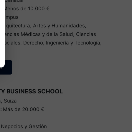
l, Canadá
a:
Menos de 10.000 €
/Campus
:
Arquitectura, Artes y Humanidades,
Ciencias Médicas y de la Salud, Ciencias
 Sociales, Derecho, Ingeniería y Tecnología,
n
TY BUSINESS SCHOOL
, Suiza
a:
Más de 20.000 €
:
Negocios y Gestión