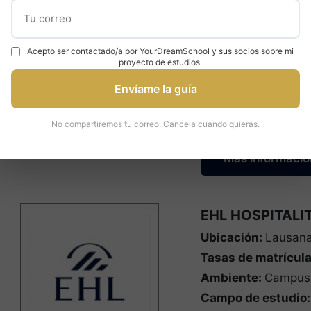
Ubicación:
Montrea
Tasas de matrícul
Ambiente:
Ciudad
Acepto ser contactado/a por YourDreamSchool y sus socios sobre mi
Campo de estudio
proyecto de estudios.
Ciencias Formales, 
Envíame la guía
Naturales, Ciencias
Negocios y Gestión
No compartiremos tu correo. Cancela cuando quieras.
Más informació
EHL HOSPITALI
Ubicación:
Lausana
Tasas de matrícul
Ambiente:
Campus
Campo de estudio