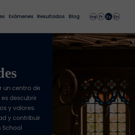
es
Exámenes
Resultados
Blog
He
Fr
Es
En
des
or un centro de
 es descubrir
os y valores.
d y contribuir
m School