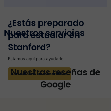
¿Estás preparado
Nuestros servicios
para estudiar en
Stanford?
Estamos aquí para ayudarle.
Nuestras reseñas de
Descubra nuestros servicios
Google