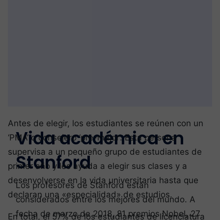
Antes de elegir, los estudiantes se reúnen con un
Vida académica en
‘PMA’ o consejero ‘pre-major’. Esta persona
supervisa a un pequeño grupo de estudiantes de
Stanford
primer año y les ayuda a elegir sus clases y a
desenvolverse en la vida universitaria hasta que
Los profesores de Stanford están
declaran una «especialidad» de estudios.
considerados entre los mejores del mundo. A
fecha de marzo de 2018, 81 premios Nobel, 27
En total, el 57% de los estudiantes de licenciatura