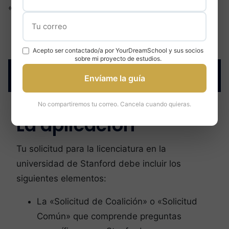
«superscoring».
Acepto ser contactado/a por YourDreamSchool y sus socios
sobre mi proyecto de estudios.
Envíame la guía
No compartiremos tu correo. Cancela cuando quieras.
La aplicación
Tu solicitud para la licenciatura en la
universidad de Stanford debe incluir los
siguientes elementos:
La «Solicitud de Coalición» o «Solicitud
Común» que comprende preguntas