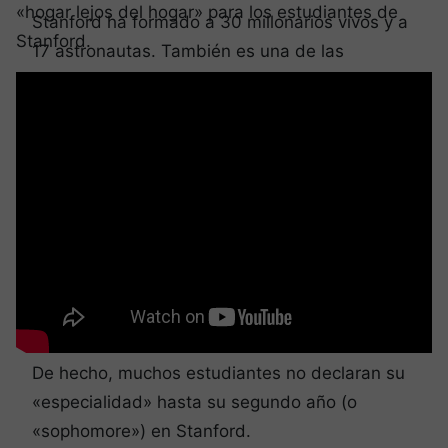
«hogar lejos del hogar» para los estudiantes de
Stanford ha formado a 30 millonarios vivos y a
Stanford.
17 astronautas. También es una de las
principales productoras de miembros del
Congreso de Estados Unidos. La universidad
emplea actualmente a más de 2.000
profesores.
A pesar de esta increíble lista de logros, los
estudiantes tienen mucho tiempo para definir
sus propios objetivos académicos bajo la
dirección de profesores, de personal o de
antiguos alumnos.
De hecho, muchos estudiantes no declaran su
«especialidad» hasta su segundo año (o
«sophomore») en Stanford.