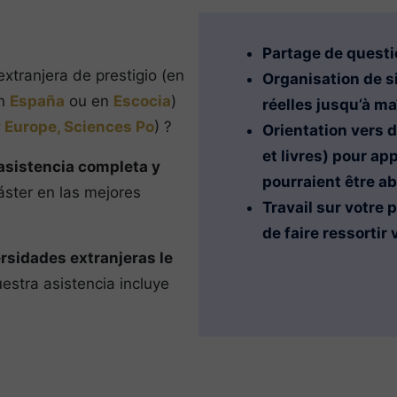
Partage de questi
xtranjera de prestigio (en
Organisation de s
en
España
ou en
Escocia
)
réelles jusqu’à ma
 Europe, Sciences Po
) ?
Orientation vers 
et livres) pour a
asistencia completa y
pourraient être a
áster en las mejores
Travail sur votre 
de faire ressortir
rsidades extranjeras le
estra asistencia incluye