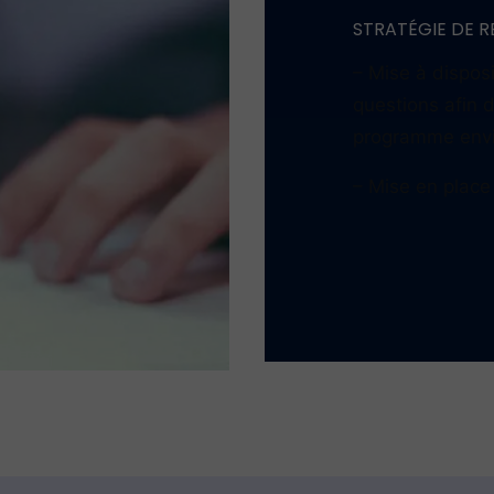
ER DE CANDIDATURE
AIDE À L‘ÉLABO
sources et
– Échanges et d
issances du
programme et r
préparer avant l
préparation.