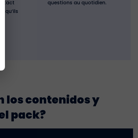
ontact
questions au quotidien.
ù qu’ils
n los contenidos y
el pack?