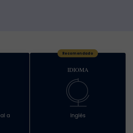
IDIOMA
al a
Inglés