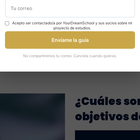
de et standardisée et
étudiants d’être au c
adaptons notre
des meilleurs Mentors o
compagnement aux
soient situés.
Acepto ser contactado/a por YourDreamSchool y sus socios sobre mi
s individuels de chaque
proyecto de estudios.
étudiant.
Envíame la guía
No compartiremos tu correo. Cancela cuando quieras.
¿Cuáles so
objetivos d