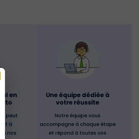
tal en
Une équipe dédiée à
ento
votre réussite
t peut
Notre équipe vous
ent à
accompagne à chaque étape
t à nos
et répond à toutes vos