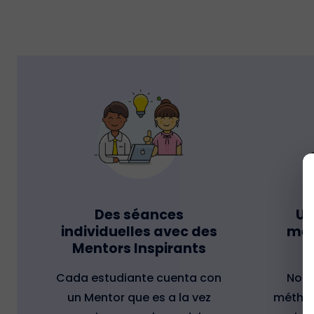
Des séances
Un
individuelles avec des
mes
Mentors Inspirants
Cada estudiante cuenta con
Nous
un Mentor que es a la vez
métho