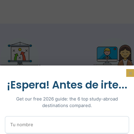
×
¡Espera! Antes de irte...
e méthode sur-
Una flexibilidad to
ure pour chaque
el acompañami
Get our free 2026 guide: the 6 top study-abroad
étudiant
destinations compared.
Notre accompagnemen
 n’appliquons pas de
être réalisé entièrem
de d’accompagnement
distance ce qui perme