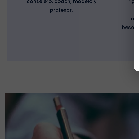
consejero, coach, modelo y
rigi
profesor.
ac
besoin