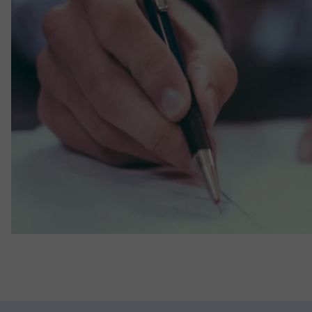
STRATÉGIE DE RENFORCEMENT DU DOSSI
– Mise à disposition de nombreuses res
questions afin d’approfondir vos conna
programme envisagé.
– Mise en place d’un rétro-planning de 