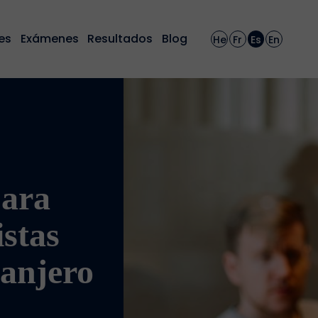
es
Exámenes
Resultados
Blog
He
Fr
Es
En
ara
istas
ranjero