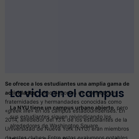
Se ofrece a los estudiantes una amplia gama de
La vida en el campus
actividades
, como deportes de competición,
fraternidades y hermandades conocidas como
La NYU tiene un campus urbano abierto
, pero
«
greek life
» en los campus estadounidenses. En
sus estudiantes siguen reivindicando los
2014, alrededor del 13% de los estudiantes de la
alrededores de Washington Square.
Universidad de Nueva York (NYU) eran miembros
de estos clubes. Entre estos exalumnos notables