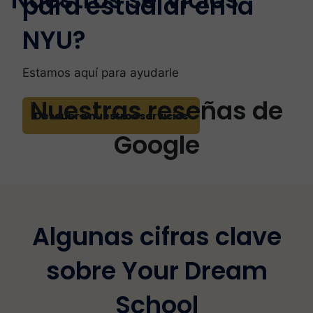
para estudiar en la
NYU?
Estamos aquí para ayudarle
Nuestras reseñas de
Descubra nuestros servicios
Google
Algunas cifras clave
sobre Your Dream
School