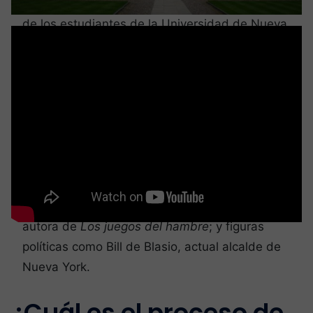
estadounidenses. En 2014, alrededor del 13%
de los estudiantes de la Universidad de Nueva
York (NYU) eran miembros de estos clubes.
Entre estos exalumnos notables se encuentran
personalidades de la industria del
entretenimiento como Martin Scorsese, Adam
Sandler y Dakota Fanning (que se gradúa en
2018); líderes empresariales como el
propietario de la librería Barnes & Noble,
Leonard Riggio, y el fundador de Ben & Jerry,
Ben Cohen; escritores como Suzanne Collins,
autora de
Los juegos del hambre
; y figuras
políticas como Bill de Blasio, actual alcalde de
Nueva York.
¿Cuál es el proceso de