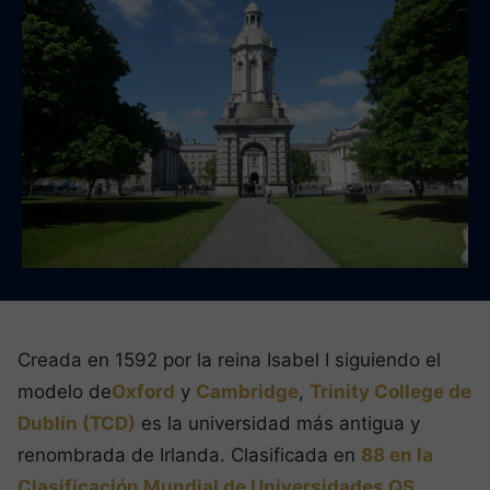
Creada en 1592 por la reina Isabel I siguiendo el
modelo de
Oxford
y
Cambridge
,
Trinity College de
Dublín (TCD)
es la universidad más antigua y
renombrada de Irlanda. Clasificada en
88 en la
Clasificación Mundial de Universidades QS