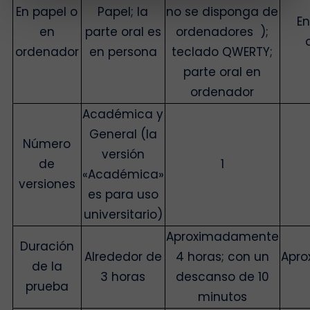
En papel o
Papel; la
no se disponga de
En
en
parte oral es
ordenadores );
ordenador
en persona
teclado QWERTY;
parte oral en
ordenador
Académica y
General (la
Número
versión
de
1
«Académica»
versiones
es para uso
universitario)
Aproximadamente
Duración
Alrededor de
4 horas; con un
Apr
de la
3 horas
descanso de 10
prueba
minutos