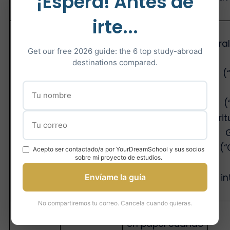
¡Espera! Antes de
estudiantes
estudiantes
irte...
Oral
(«Speaking»),
Oral (“Speaking”),
Oral
Get our free 2026 guide: the 6 top study-abroad
Ecoute
Ecoute
destinations compared.
(«Listening»),
(“Listening”),
(
Lecture
Lecture
(«Reading»),
(“Reading”),
(
Formato
Ecriture
Ecriture (“Writing”),
Ecrit
(«Writing»),
Grammaire
G
pas de
(“Grammar”);
(
Acepto ser contactado/a por YourDreamSchool y sus socios
sobre mi proyecto de estudios.
grammaire;
inglés
inglés
internacional
in
Envíame la guía
internacional
No compartiremos tu correo. Cancela cuando quieras.
*en ordenador (o
en papel cuando