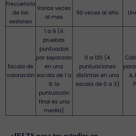
Frecuencia
Varias veces
de las
50 veces al año
Un
al mes
sesiones
1 a 9 (4
pruebas
puntuadas
por separado
0 a 120 (4
Cali
Escala de
en una
puntuaciones
para
valoración
escala de 1 a
distintas en una
A,
9; la
escala de 0 a 3)
puntuación
final es una
media)
¿IELTS para tus estudios en