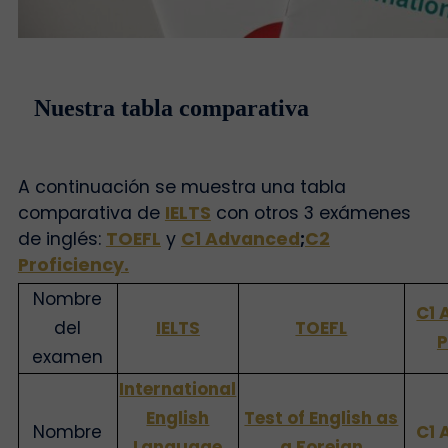
Nuestra tabla comparativa
A continuación se muestra una tabla
comparativa de
IELTS
con otros 3 exámenes
de inglés:
TOEFL
y
C1 Advanced
;
C2
Proficiency.
Nombre
C1 
del
IELTS
TOEFL
P
examen
International
English
Test of English as
Nombre
C1 
Language
a Foreign