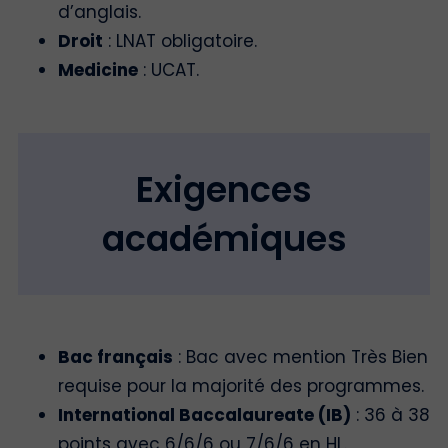
d’anglais.
Droit
: LNAT obligatoire.
Medicine
: UCAT.
Exigences
académiques
Bac français
: Bac avec mention Très Bien
requise pour la majorité des programmes.
International Baccalaureate (IB)
: 36 à 38
points avec 6/6/6 ou 7/6/6 en HL.