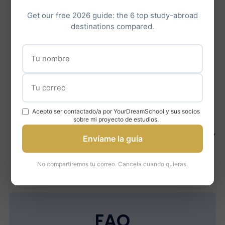
GMAT ou GRE selon ton programme.
Rédaction du personal statement
:
Get our free 2026 guide: the 6 top study-abroad
destinations compared.
accompagnement itératif pour un texte
percutant et aligné sur les attendus
britanniques.
Entretiens blancs
: simulations si Durham
University exige des interviews (Medicine,
Law, certains programmes).
Acepto ser contactado/a por YourDreamSchool y sus socios
Suivi jusqu’à l’admission
: choix du
sobre mi proyecto de estudios.
college, gestion des offres conditionnelles,
Envíame la guía
préparation à l’installation au Royaume-
Uni.
No compartiremos tu correo. Cancela cuando quieras.
FAQ