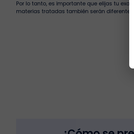
Por lo tanto, es importante que elijas tu ex
materias tratadas también serán diferentes, l
¿Cómo se pre