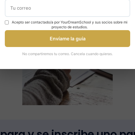
amen cuidadosamente en función de tus necesidades 
o que significa que tu preparación será distinta en
Acepto ser contactado/a por YourDreamSchool y sus socios sobre mi
proyecto de estudios.
Envíame la guía
No compartiremos tu correo. Cancela cuando quieras.
para y se inscribe uno pa