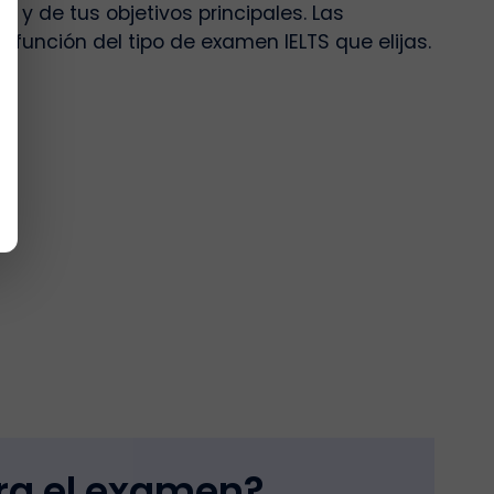
y de tus objetivos principales. Las
 función del tipo de examen IELTS que elijas.
ra el examen?