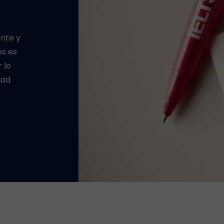
?
ante y
és es
 lo
dad