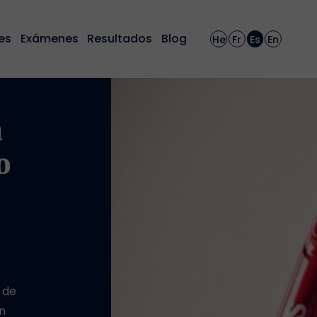
es
Exámenes
Resultados
Blog
He
Fr
Es
En
a
o
 de
n