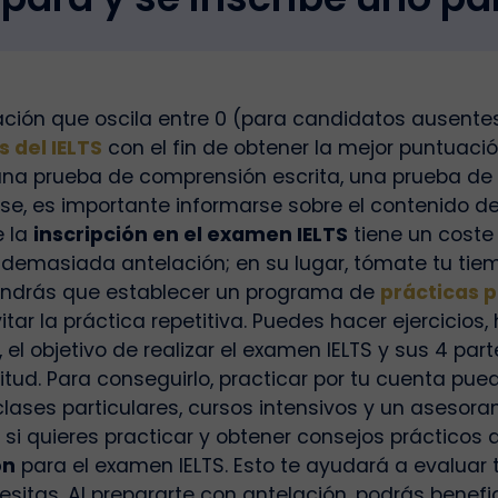
ión que oscila entre 0 (para candidatos ausentes) y
 del IELTS
con el fin de obtener la mejor puntuació
 una prueba de comprensión escrita, una prueba d
ibirse, es importante informarse sobre el contenido 
e la
inscripción en el examen IELTS
tiene un coste 
demasiada antelación; en su lugar, tómate tu tiem
 tendrás que establecer un programa de
prácticas p
itar la práctica repetitiva. Puedes hacer ejercicio
go, el objetivo de realizar el examen IELTS y sus 4 pa
citud. Para conseguirlo, practicar por tu cuenta pu
ases particulares, cursos intensivos y un asesoram
si quieres practicar y obtener consejos práctico
ón
para el examen IELTS. Esto te ayudará a evaluar
sitas. Al prepararte con antelación, podrás benefi