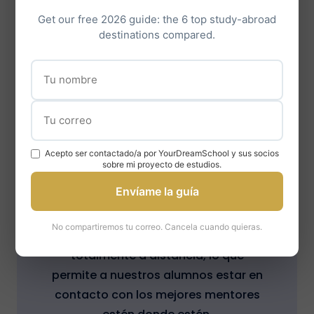
necesidades individuales de cada
Get our free 2026 guide: the 6 top study-abroad
alumno.
destinations compared.
Acepto ser contactado/a por YourDreamSchool y sus socios
sobre mi proyecto de estudios.
Flexibilidad absoluta en la
Envíame la guía
asistencia
No compartiremos tu correo. Cancela cuando quieras.
Nuestro coaching puede realizarse
totalmente a distancia, lo que
permite a nuestros alumnos estar en
contacto con los mejores mentores