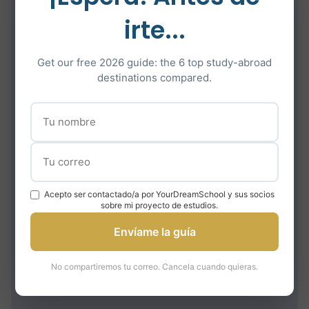
software y emprendimiento tecnológico, se
irte...
imparte en hebreo y en inglés y cubre temas
variados, de la informática a las matemáticas.
Get our free 2026 guide: the 6 top study-abroad
destinations compared.
Programa de psicología de
Reichman
Este programa combina teoría y práctica para
ayudar a los estudiantes a desarrollar
competencias relevantes.
Acepto ser contactado/a por YourDreamSchool y sus socios
Programa de gobierno,
sobre mi proyecto de estudios.
diplomacia y estrategia de
Envíame la guía
Reichman
No compartiremos tu correo. Cancela cuando quieras.
Este programa prepara a los estudiantes para
carreras en políticas públicas, administración y