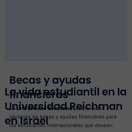
Becas y ayudas
La vida estudiantil en la
financieras
Universidad Reichman
La Universidad Reichman
ofrece varias
en Israel
opciones de becas y ayudas financieras para
los estudiantes internacionales que desean