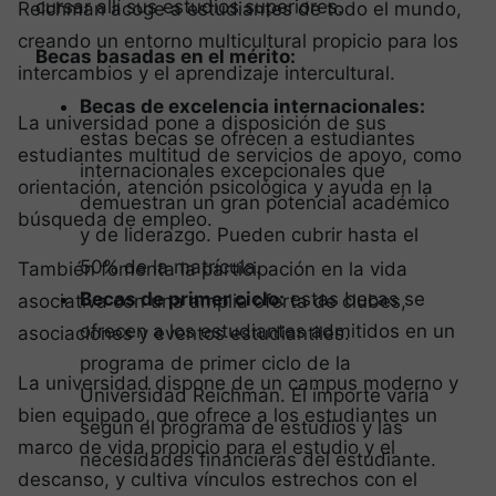
cursar allí sus estudios superiores.
Reichman acoge a estudiantes de todo el mundo,
creando un entorno multicultural propicio para los
Becas basadas en el mérito:
intercambios y el aprendizaje intercultural.
Becas de excelencia internacionales:
La universidad pone a disposición de sus
estas becas se ofrecen a estudiantes
estudiantes multitud de servicios de apoyo, como
internacionales excepcionales que
orientación, atención psicológica y ayuda en la
demuestran un gran potencial académico
búsqueda de empleo.
y de liderazgo. Pueden cubrir hasta el
50% de la matrícula.
También fomenta la participación en la vida
Becas de primer ciclo:
estas becas se
asociativa con una amplia oferta de clubes,
ofrecen a los estudiantes admitidos en un
asociaciones y eventos estudiantiles.
programa de primer ciclo de la
La universidad dispone de un campus moderno y
Universidad Reichman. El importe varía
bien equipado, que ofrece a los estudiantes un
según el programa de estudios y las
marco de vida propicio para el estudio y el
necesidades financieras del estudiante.
descanso, y cultiva vínculos estrechos con el