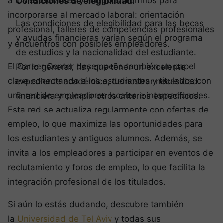
a los estudiantes y antiguos alumnos para
Condiciones de elegibilidad:
incorporarse al mercado laboral: orientación
Las condiciones de elegibilidad para las becas
profesional, talleres de competencias profesionales
y ayudas financieras varían según el programa
y encuentros con posibles empleadores.
de estudios y la nacionalidad del estudiante.
El Career Center desempeña también un papel
Por lo general, hay que tener un excelente
clave conectando a los estudiantes y titulados con
expediente académico, demostrar necesidad
una red de empleadores locales e internacionales.
financiera y cumplir otros criterios específicos.
Esta red se actualiza regularmente con ofertas de
empleo, lo que maximiza las oportunidades para
los estudiantes y antiguos alumnos. Además, se
invita a los empleadores a participar en eventos de
reclutamiento y foros de empleo, lo que facilita la
integración profesional de los titulados.
Si aún lo estás dudando, descubre también
la
Universidad de Tel Aviv
y todas sus