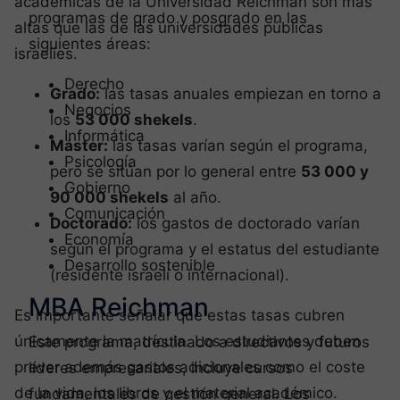
académicas de la Universidad Reichman son más
programas de grado y posgrado en las
altas que las de las universidades públicas
siguientes áreas:
israelíes.
Derecho
Grado:
las tasas anuales empiezan en torno a
Negocios
los
53 000 shekels
.
Informática
Máster:
las tasas varían según el programa,
Psicología
pero se sitúan por lo general entre
53 000 y
Gobierno
90 000 shekels
al año.
Comunicación
Doctorado:
los gastos de doctorado varían
Economía
según el programa y el estatus del estudiante
Desarrollo sostenible
(residente israelí o internacional).
MBA Reichman
Es importante señalar que estas tasas cubren
únicamente la matrícula. Los estudiantes deben
Este programa, destinado a directivos y futuros
prever además gastos adicionales como el coste
líderes empresariales, incluye cursos
de la vida, los libros y el material académico.
fundamentales de gestión general. Los