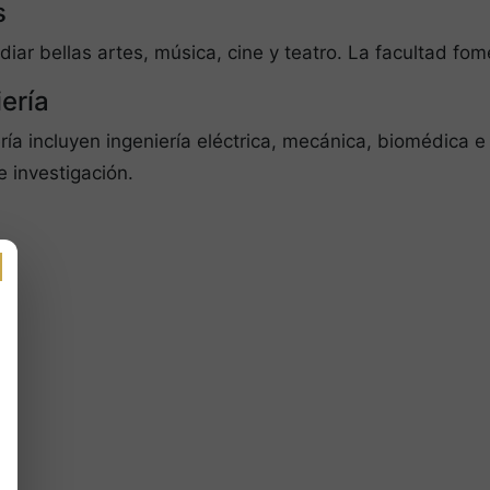
s
r bellas artes, música, cine y teatro. La facultad fomen
ería
ía incluyen ingeniería eléctrica, mecánica, biomédica 
e investigación.