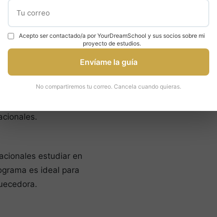
Acepto ser contactado/a por YourDreamSchool y sus socios sobre mi
proyecto de estudios.
n todos los campos
Envíame la guía
fician de recursos de
No compartiremos tu correo. Cancela cuando quieras.
stigadores de
o e inglés, lo que los
acionales.
acionales estudiar en
rograma es ideal para
quecedora.