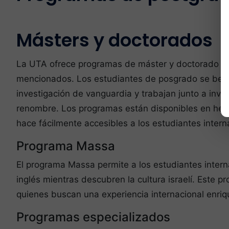
Másters y doctorados
La UTA ofrece programas de máster y doctorado e
mencionados. Los estudiantes de posgrado se bene
investigación de vanguardia y trabajan junto a inve
renombre. Los programas están disponibles en hebre
hace fácilmente accesibles a los estudiantes intern
Programa Massa
El programa Massa permite a los estudiantes intern
inglés mientras descubren la cultura israelí. Este p
quienes buscan una experiencia internacional enri
Programas especializados