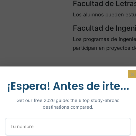
Facultad de Letra
Los alumnos pueden estudia
Facultad de Ingeni
Los programas de ingenier
participan en proyectos d
×
¡Espera! Antes de irte...
Get our free 2026 guide: the 6 top study-abroad
destinations compared.
do