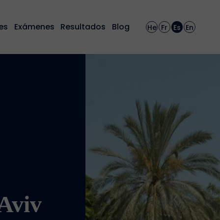
es
Exámenes
Resultados
Blog
He
Fr
Es
En
 Aviv