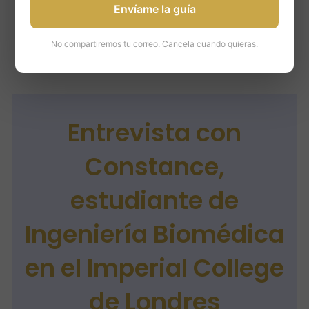
Envíame la guía
continuación y descubre más cosas sobre
su experiencia universitaria en St Andrews.
No compartiremos tu correo. Cancela cuando quieras.
Perfil…
Entrevista con
Constance,
estudiante de
Ingeniería Biomédica
en el Imperial College
de Londres