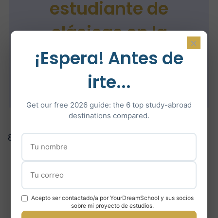
estudiante de
clásicas en la
×
Universidad de St
¡Espera! Antes de
Andrews
irte...
Get our free 2026 guide: the 6 top study-abroad
destinations compared.
8 septiembre 2024
Laura es estudiante de ‘Clásicas(Latín y
Griego Antiguo) en la Universidad de St
Andrews. Tras aprobar su ‘Bac littéraire’ en
Francia con una media de casi 19/20, fue
Acepto ser contactado/a por YourDreamSchool y sus socios
admitida en la prestigiosa Universidad de
sobre mi proyecto de estudios.
St Andrews en Escocia. Lee su historia a