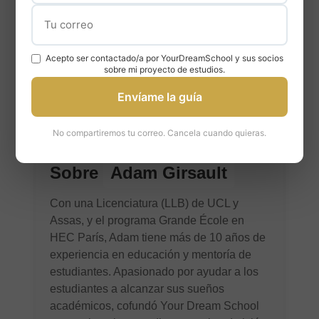
Acepto ser contactado/a por YourDreamSchool y sus socios
sobre mi proyecto de estudios.
Envíame la guía
No compartiremos tu correo. Cancela cuando quieras.
Sobre
Adam Girsault
Con una Licenciatura (LLB) de UCL y
Assas, y el programa Grande École en
HEC París, Adam tiene más de 10 años de
experiencia en educación y mentoría de
estudiantes. Apasionado por ayudar a los
estudiantes a alcanzar sus sueños
académicos, cofundó Your Dream School