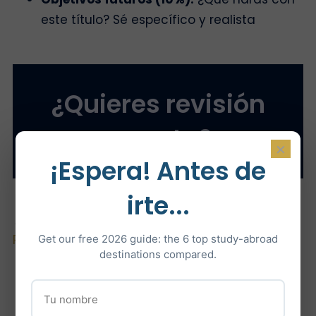
este título? Sé específico y realista
¿Quieres revisión
experta?
×
¡Espera! Antes de
irte...
→
Coaching de admisión a universidades del
Reino Unido
Get our free 2026 guide: the 6 top study-abroad
destinations compared.
Autor