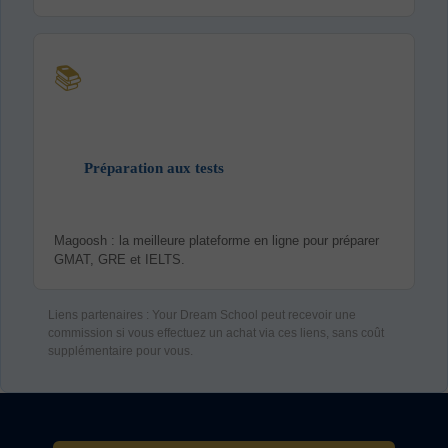
📚
Préparation aux tests
Magoosh : la meilleure plateforme en ligne pour préparer
GMAT, GRE et IELTS.
Liens partenaires : Your Dream School peut recevoir une
commission si vous effectuez un achat via ces liens, sans coût
supplémentaire pour vous.