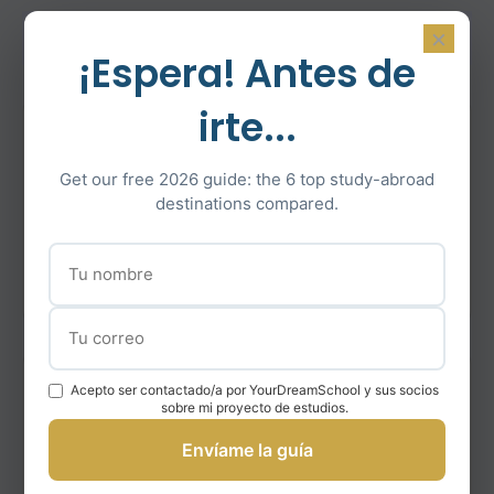
Historias de éxito
×
¡Espera! Antes de
irte...
«YourDreamSchool me ayudó a perfeccionar mi
solicitud y obtener admisión a mi universidad de
Get our free 2026 guide: the 6 top study-abroad
ensueño. El proceso fue transparente y muy
destinations compared.
profesional.»
– Juan Pérez
Acepto ser contactado/a por YourDreamSchool y sus socios
«Gracias a su entrenamiento de prueba, mi
sobre mi proyecto de estudios.
puntaje IELTS aumentó 1.5 puntos. ¡Recomiendo
altamente sus servicios!»
Envíame la guía
– José Rodríguez