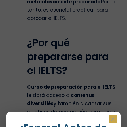
meticulosamente preparado
.Por lo
tanto, es esencial practicar para
aprobar el IELTS.
¿Por qué
prepararse para
el IELTS?
Curso de preparación para el IELTS
le dará acceso a
contenus
diversifiés
y también alcanzar sus
objetivos de puntuación para cada
×
sección.