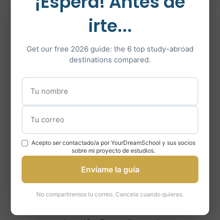
¡Espera! Antes de
1. Contenido del coaching
irte...
para la preparación del
IELTS
Get our free 2026 guide: the 6 top study-abroad
Ante todo,
realizar un curso de
destinations compared.
preparación para el IELTS
chez Your
Dream School vous donnera accès
à des dizaines d’
annales
et de
ressources partagées
pour vous
entraîner tout au long de votre
préparation.
Acepto ser contactado/a por YourDreamSchool y sus socios
sobre mi proyecto de estudios.
Siguiendo este
Preparación para el
Envíame la guía
IELTS
, te beneficiarás de todas las
herramientas que necesitas para
No compartiremos tu correo. Cancela cuando quieras.
mejorar significativamente tu