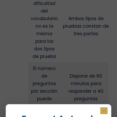
dificultad
del
vocabulario
Ambos tipos de
no es la
pruebas constan de
misma
tres partes
para los
dos tipos
de prueba
El número
de
Dispone de 60
preguntas
minutos para
por sección
responder a 40
puede
preguntas
variar
×