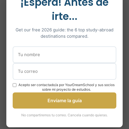
¡Espera! Antes de
Cada pregunta vale
un punto
irte...
Los pasajes y las
Get our free 2026 guide: the 6 top study-abroad
preguntas están
destinations compared.
ordenados del más
sencillo al más
complejo para
ambos tipos de
Sección de Lectura.
Acepto ser contactado/a por YourDreamSchool y sus socios
sobre mi proyecto de estudios.
Academic IELTS
Envíame la guía
Reading
No compartiremos tu correo. Cancela cuando quieras.