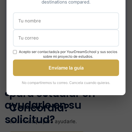
destinations compared.
Acepto ser contactado/a por YourDreamSchool y sus socios
sobre mi proyecto de estudios.
Envíame la guía
¿Estás preparado
No compartiremos tu correo. Cancela cuando quieras.
¿Cómo podemos
para estudiar en
ayudarle en su
Concordia?
solicitud?
Estamos aquí para ayudarle.