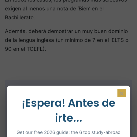
exigen al menos una nota de ‘Bien’ en el
Bachillerato.
Además, deberá demostrar un muy buen dominio
de la lengua inglesa (un mínimo de 7 en el IELTS o
90 en el TOEFL).
×
¡Espera! Antes de
irte...
Get our free 2026 guide: the 6 top study-abroad