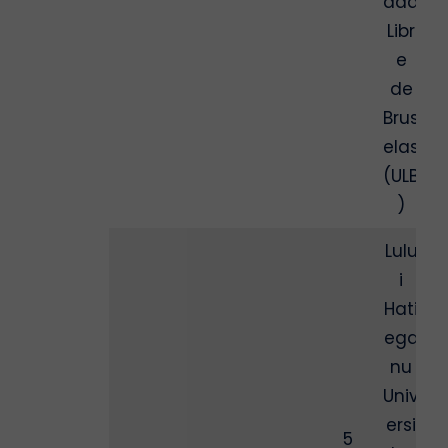
dad
Libr
e
de
Brus
elas
(ULB
)
Lulu
i
Hati
ega
nu
Univ
ersi
5