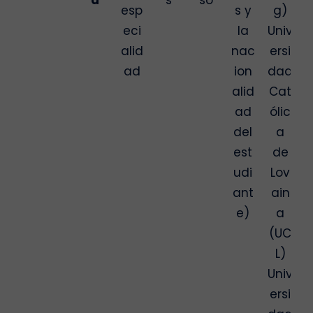
esp
s y
g)
eci
la
Univ
alid
nac
ersi
ad
ion
dad
alid
Cat
ad
ólic
del
a
est
de
udi
Lov
ant
ain
e)
a
(UC
L)
Univ
ersi