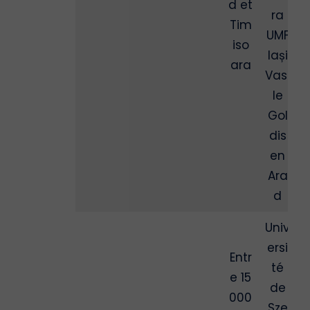
d et
ra
Tim
UMF
iso
Iași
ara
Vasi
le
Gol
dis
en
Ara
d
Univ
ersi
Entr
té
e 15
de
000
Sze