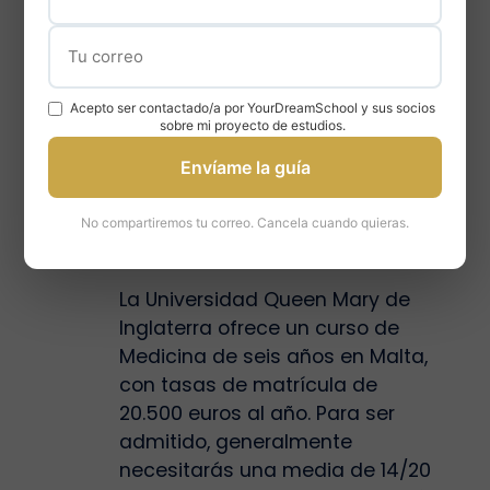
para determinadas
especialidades.
Acepto ser contactado/a por YourDreamSchool y sus socios
sobre mi proyecto de estudios.
Envíame la guía
En Malta
No compartiremos tu correo. Cancela cuando quieras.
La Universidad Queen Mary de
Inglaterra ofrece un curso de
Medicina de seis años en Malta,
con tasas de matrícula de
20.500 euros al año. Para ser
admitido, generalmente
necesitarás una media de 14/20