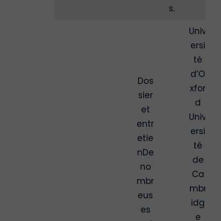
s.
Univ
ersi
té
d’O
Dos
xfor
sier
d
et
Univ
entr
ersi
etie
té
nDe
de
no
Ca
mbr
mbr
eus
idg
es
e