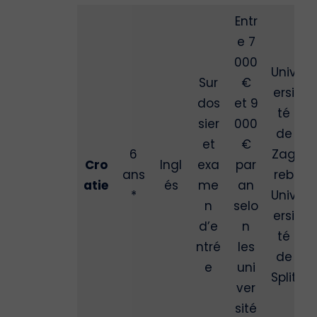
Entr
e 7
000
Univ
Sur
€
ersi
dos
et 9
té
sier
000
de
et
€
6
Zag
Cro
Ingl
exa
par
ans
reb
atie
és
me
an
*
Univ
n
selo
ersi
d’e
n
té
ntré
les
de
e
uni
Split
ver
sité