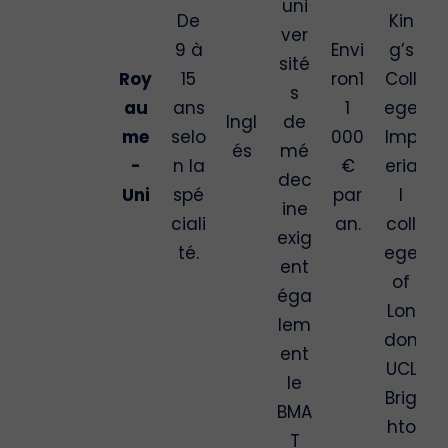
uni
De
Kin
ver
9 à
Envi
g’s
sité
Roy
15
ron1
Coll
s
au
ans
1
ege
Ingl
de
me
selo
000
Imp
és
mé
-
n la
€
eria
dec
Uni
spé
par
l
ine
ciali
an.
coll
exig
té.
ege
ent
of
éga
Lon
lem
don
ent
UCL
le
Brig
BMA
hto
T