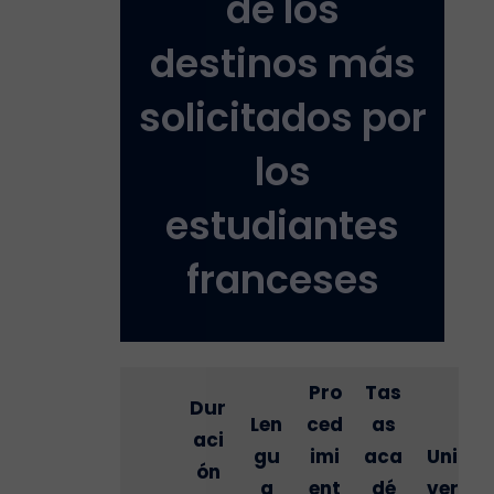
de los
destinos más
solicitados por
los
estudiantes
franceses
Pro
Tas
Dur
Len
ced
as
aci
gu
imi
aca
Uni
ón
a
ent
dé
ver