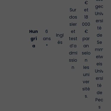
€
ged
Sur
et
Univ
dos
18
ersi
sier
000
té
Hun
6
et
€
Ingl
de
grí
ans
test
par
és
Se
a
*
d’a
an
mm
dmi
selo
elw
ssio
n
eis
n
les
Univ
uni
ersi
ver
té
sité
de
s.
Pec
s