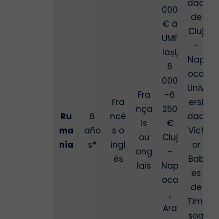
dad
000
de
€ à
Cluj
UMF
-
Iași,
Nap
6
oca
000
Univ
Fra
-6
Fra
ersi
nça
250
Ru
6
ncé
dad
is
€
ma
año
s o
Vict
ou
Cluj
nía
s*
ingl
or
ang
-
és
Bab
lais
Nap
es
oca
de
,
Timi
Ara
soa