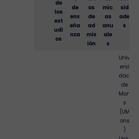
de
de
os
mic
sid
los
ens
de
as
ade
est
eña
ad
anu
s
udi
nza
mis
ale
os
ión
s
Univ
ersi
dad
de
Mon
s
(UM
ons
)
Univ