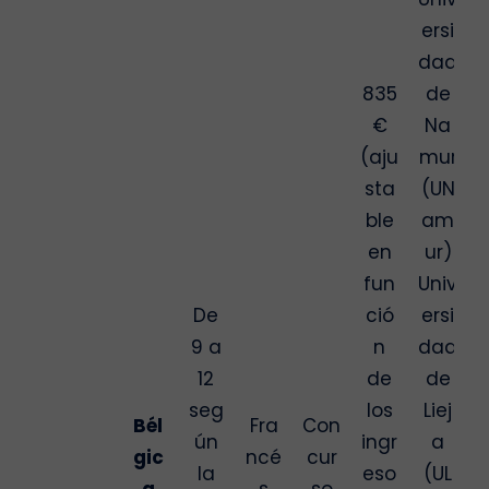
ersi
dad
835
de
€
Na
(aju
mur
sta
(UN
ble
am
en
ur)
fun
Univ
De
ció
ersi
9 a
n
dad
12
de
de
seg
los
Liej
Bél
Fra
Con
ún
ingr
a
gic
ncé
cur
la
eso
(UL
a
s
so