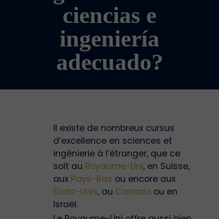
ciencias e
ingeniería
adecuado?
Il existe de nombreux cursus
d’excellence en sciences et
ingénierie à l’étranger, que ce
soit au
Royaume-Uni
, en Suisse,
aux
Pays-Bas
ou encore aux
États-Unis
, au
Canada
ou en
Israël.
Le Royaume-Uni offre aussi bien