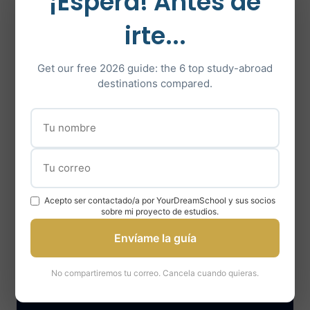
¡Espera! Antes de
recursos (listas de lectura, sitios
irte...
web y revistas…) para profundizar
tus conocimientos sobre el campo
Get our free 2026 guide: the 6 top study-abroad
de estudio previsto.
destinations compared.
Asesoramiento en la preparación
de exámenes específicos del
programa de Máster que está
considerando.
Puesta en marcha de una
Acepto ser contactado/a por YourDreamSchool y sus socios
retroplanificación de la preparación.
sobre mi proyecto de estudios.
Envíame la guía
No compartiremos tu correo. Cancela cuando quieras.