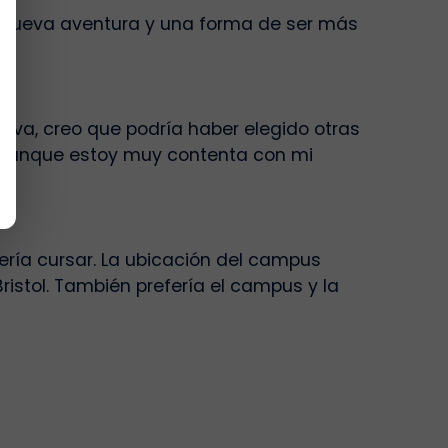
a nueva aventura y una forma de ser más
tiva, creo que podría haber elegido otras
 aunque estoy muy contenta con mi
ría cursar. La ubicación del campus
ristol. También prefería el campus y la