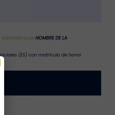
y Administración
NOMBRE DE LA
Sociales (ES) con matrícula de honor
o