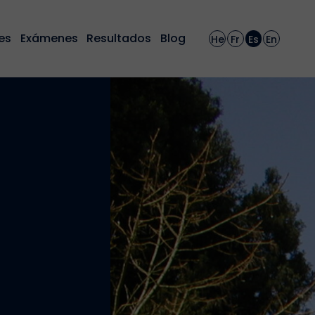
es
Exámenes
Resultados
Blog
He
Fr
Es
En