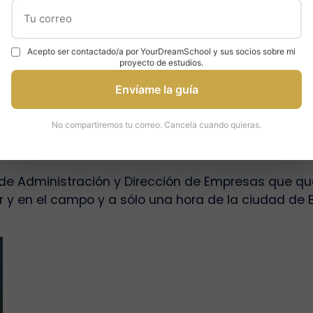
cias y yo quería irme al extranjero. Era como un
e gusta la cultura de allí.
Acepto ser contactado/a por YourDreamSchool y sus socios sobre mi
proyecto de estudios.
Exeter
y la Universidad de Birmingham. En retrospec
Envíame la guía
como la
Universidad de Warwick
o el
King’s College
,
No compartiremos tu correo. Cancela cuando quieras.
de Administración y Dirección de Empresas que que
 y en el campo y a sólo una hora de la ciudad de B