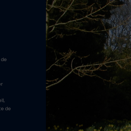
 de
er
l,
te de