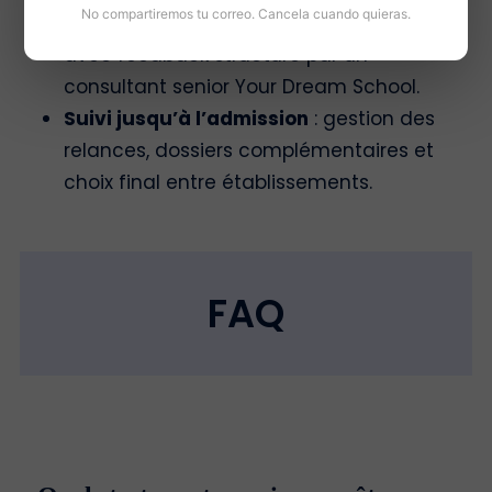
No compartiremos tu correo. Cancela cuando quieras.
Entretiens blancs
: simulations d’entretien
avec feedback structuré par un
consultant senior Your Dream School.
Suivi jusqu’à l’admission
: gestion des
relances, dossiers complémentaires et
choix final entre établissements.
FAQ