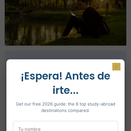
Requisitos de
×
¡Espera! Antes de
admisión
irte...
1. Plazos de solicitud
Get our free 2026 guide: the 6 top study-abroad
destinations compared.
Los plazos de solicitud varían de un
programa a otro. Es importante consultar el
calendario de admisiones específico del