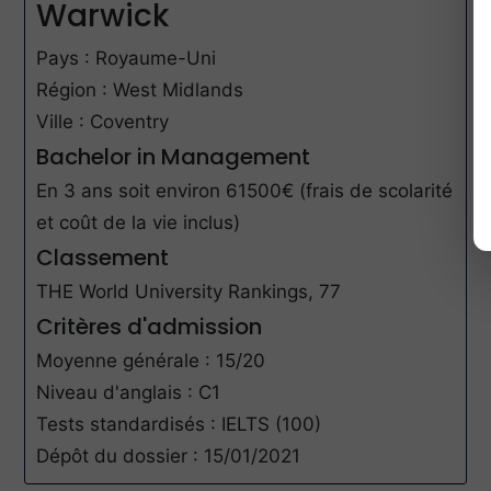
Warwick
Pays : Royaume-Uni
Région : West Midlands
Ville : Coventry
Bachelor in Management
En 3 ans soit environ 61500€ (frais de scolarité
et coût de la vie inclus)
Classement
THE World University Rankings, 77
Critères d'admission
Moyenne générale : 15/20
Niveau d'anglais : C1
Tests standardisés : IELTS (100)
Dépôt du dossier : 15/01/2021