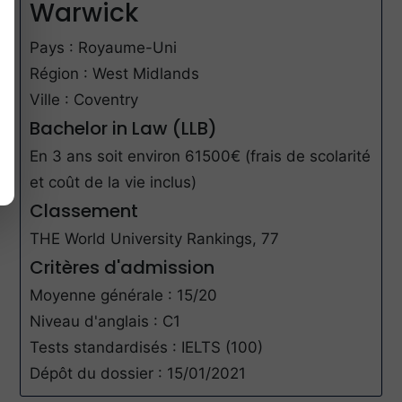
Warwick
Pays : Royaume-Uni
Région : West Midlands
Ville : Coventry
Bachelor in Law (LLB)
En 3 ans soit environ 61500€ (frais de scolarité
et coût de la vie inclus)
Classement
THE World University Rankings, 77
Critères d'admission
Moyenne générale : 15/20
Niveau d'anglais : C1
Tests standardisés : IELTS (100)
Dépôt du dossier : 15/01/2021