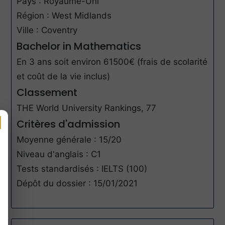
Pays : Royaume-Uni
Région : West Midlands
Ville : Coventry
Bachelor in Mathematics
En 3 ans soit environ 61500€ (frais de scolarité
et coût de la vie inclus)
Classement
THE World University Rankings, 77
Critères d'admission
Moyenne générale : 15/20
Niveau d'anglais : C1
Tests standardisés : IELTS (100)
Dépôt du dossier : 15/01/2021