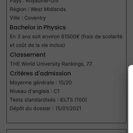
Pays : Royaume-Uni
Région : West Midlands
Ville : Coventry
Bachelor in Physics
En 3 ans soit environ 61500€ (frais de scolarité
et coût de la vie inclus)
Classement
THE World University Rankings, 77
Critères d'admission
Moyenne générale : 15/20
Niveau d'anglais : C1
Tests standardisés : IELTS (100)
Dépôt du dossier : 15/01/2021