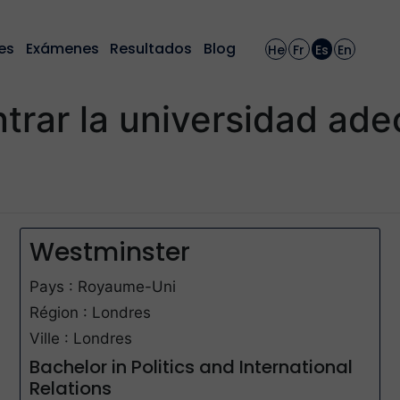
es
Exámenes
Resultados
Blog
He
Fr
Es
En
trar la universidad ad
Westminster
Pays : Royaume-Uni
Région : Londres
Ville : Londres
Bachelor in Politics and International
Relations