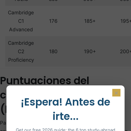
Cambridge
C1
176
185+
195
Advanced
Cambridge
C2
180
190+
200
Proficiency
Puntuaciones del
concurso post-prépa
×
¡Espera! Antes de
(BCE)
irte...
Para la vía post-prépa, los resultados dependen del
Get our free 2026 guide: the 6 top study-abroad