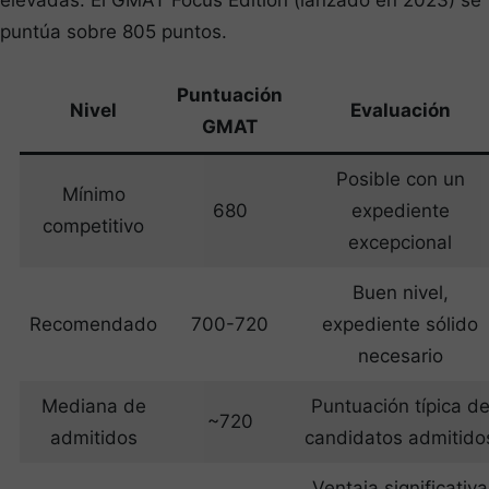
elevadas. El GMAT Focus Edition (lanzado en 2023) se
puntúa sobre 805 puntos.
Puntuación
Nivel
Evaluación
GMAT
Posible con un
Mínimo
680
expediente
competitivo
excepcional
Buen nivel,
Recomendado
700-720
expediente sólido
necesario
Mediana de
Puntuación típica d
~720
admitidos
candidatos admitido
Ventaja significativa