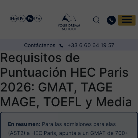
He
Fr
Es
En
Contáctenos
+33 6 60 64 19 57
Requisitos de
Puntuación HEC Paris
2026: GMAT, TAGE
MAGE, TOEFL y Media
En resumen:
Para las admisiones paralelas
(AST2) a HEC Paris, apunta a un GMAT de 700+