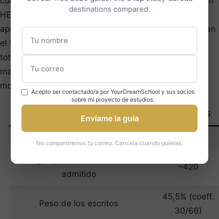
concurso BCE. En 2025, la nota del último admitido en
destinations compared.
HEC Paris fue de 13,24/20, es decir un rango
aproximado de 420. Los exámenes orales representan
el 54,5% de la nota final (coeficiente 36 sobre 66
total). Las materias más determinantes son las
matemáticas, la cultura general y las lenguas
modernas.
Acepto ser contactado/a por YourDreamSchool y sus socios
sobre mi proyecto de estudios.
Dato
Valor 2025
Envíame la guía
Nota del último admitido
13,24/20
No compartiremos tu correo. Cancela cuando quieras.
Rango aproximado del último
~420
admitido
45,5% (coeff.
Peso de los escritos
30/66)