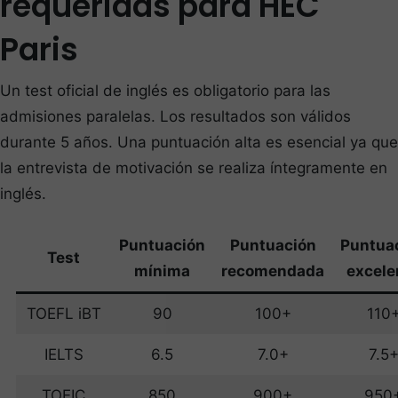
requeridas para HEC
Paris
Un test oficial de inglés es obligatorio para las
admisiones paralelas. Los resultados son válidos
durante 5 años. Una puntuación alta es esencial ya que
la entrevista de motivación se realiza íntegramente en
inglés.
Puntuación
Puntuación
Puntua
Test
mínima
recomendada
excele
TOEFL iBT
90
100+
110
IELTS
6.5
7.0+
7.5
TOEIC
850
900+
950