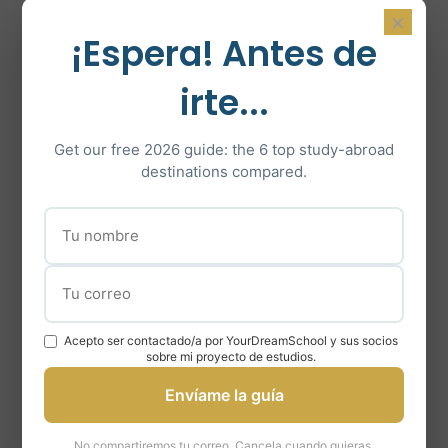
×
Cada estudiante es asesorado por
¡Espera! Antes de
un Mentor que desempeña el papel
de consejero, entrenador y tutor.
irte...
Get our free 2026 guide: the 6 top study-abroad
destinations compared.
Un método a la medida de
cada alumno
Acepto ser contactado/a por YourDreamSchool y sus socios
sobre mi proyecto de estudios.
Aunque nuestra trayectoria es
Envíame la guía
coherente, nuestro método no es
rígido ni formulista. Nuestro
No compartiremos tu correo. Cancela cuando quieras.