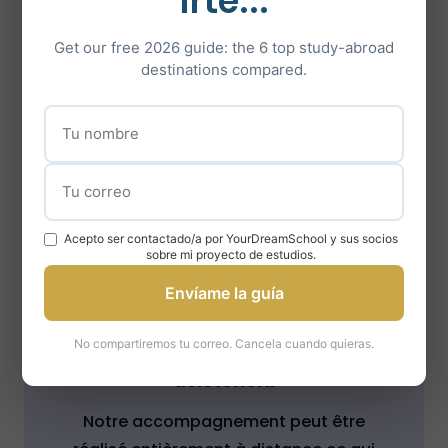
irte...
No aplicamos un método de apoyo
rígido y estandarizado, sino que
Get our free 2026 guide: the 6 top study-abroad
adaptamos nuestro apoyo a las
destinations compared.
necesidades individuales de cada
alumno.
Acepto ser contactado/a por YourDreamSchool y sus socios
sobre mi proyecto de estudios.
Envíame la guía
No compartiremos tu correo. Cancela cuando quieras.
Flexibilidad absoluta en la
asistencia
Notre accompagnement peut être