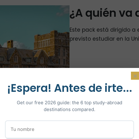
¿A quién va 
Este pack está dirigido a
previsto estudiar en la Un
×
¡Espera! Antes de irte...
Get our free 2026 guide: the 6 top study-abroad
destinations compared.