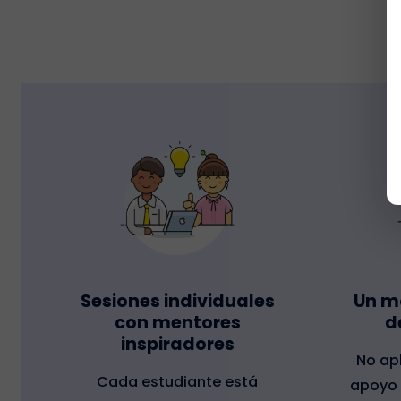
Sesiones individuales
Un m
con mentores
d
inspiradores
No ap
Cada estudiante está
apoyo 