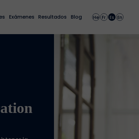
es
Exámenes
Resultados
Blog
He
Fr
Es
En
ation