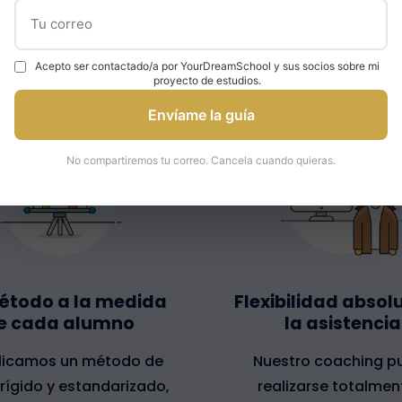
Acepto ser contactado/a por YourDreamSchool y sus socios sobre mi
proyecto de estudios.
Envíame la guía
No compartiremos tu correo. Cancela cuando quieras.
étodo a la medida
Flexibilidad absol
e cada alumno
la asistencia
licamos un método de
Nuestro coaching p
rígido y estandarizado,
realizarse totalmen