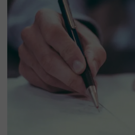
PREPARACIÓN INDIVIDUAL CON UN PROFESOR E
BOCCONI
Preparación individual con uno de nuestros exc
Test Bocconi. Todos ellos nativos, han sido sele
excelencia pedagógica y cuentan con muchos a
en la preparación del Test Bocconi. Atentos y d
profesores altamente experimentados se centr
preguntas clave del examen. Gracias a sus téc
consejos, podrá superar las dificultades y esco
progresar rápidamente.