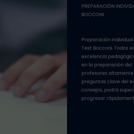
XPERTO EN EL EXAMEN
ELABORACIÓN DE UN 
Crearemos un program
elentes profesores del
centrado en tus áreas
ccionados por su
visibles y rápidos en 
ños de experiencia
Disponibles por las ta
isponibles, nuestros
ofrecen una flexibilid
arán en los puntos y
horarios.
nicas y buenos
llos de cada prueba y