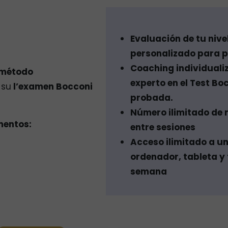
Evaluación de tu nive
personalizado para p
Coaching individuali
método
experto en el Test Bo
 su
l’examen Bocconi
probada.
Número ilimitado de 
mentos:
entre sesiones
Acceso ilimitado a u
ordenador, tableta y t
semana