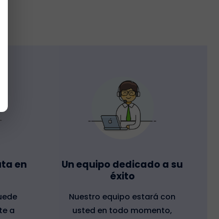
uta en
Un equipo dedicado a su
éxito
uede
Nuestro equipo estará con
te a
usted en todo momento,