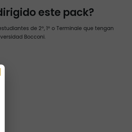
dirigido este pack?
 estudiantes de 2º, 1º o Terminale que tengan
iversidad Bocconi.