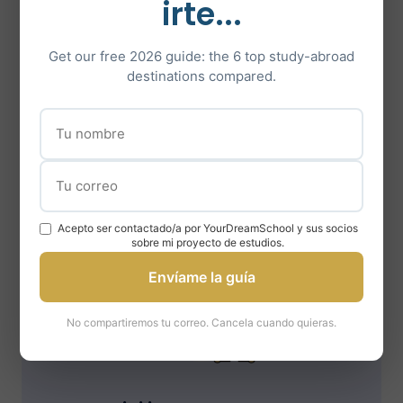
irte...
Un método a la medida de
cada alumno
Get our free 2026 guide: the 6 top study-abroad
destinations compared.
No aplicamos un método de apoyo
rígido y estandarizado, sino que
adaptamos nuestro apoyo a las
necesidades individuales de cada
alumno.
Acepto ser contactado/a por YourDreamSchool y sus socios
sobre mi proyecto de estudios.
Envíame la guía
No compartiremos tu correo. Cancela cuando quieras.