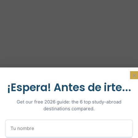
×
¡Espera! Antes de irte...
Get our free 2026 guide: the 6 top study-abroad
destinations compared.