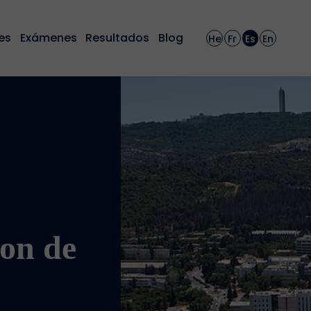
es
Exámenes
Resultados
Blog
He
Fr
Es
En
on de