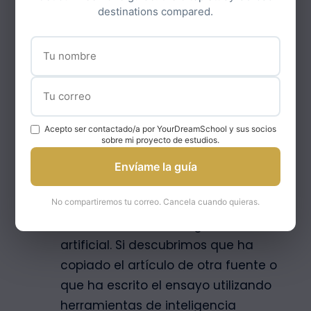
Word. No se aceptarán PDF ni
destinations compared.
enlaces a Google Docs.
En la solicitud de beca debe incluir
su nombre completo, el nombre de
su universidad, su número de
teléfono y su dirección de correo
electrónico.
Acepto ser contactado/a por YourDreamSchool y sus socios
sobre mi proyecto de estudios.
Asegúrese de que su ensayo sea
único y creativo.
Envíame la guía
No se tolerará el plagio ni la
redacción de ensayos utilizando
No compartiremos tu correo. Cancela cuando quieras.
herramientas de inteligencia
artificial. Si descubrimos que ha
copiado el artículo de otra fuente o
que ha escrito el ensayo utilizando
herramientas de inteligencia