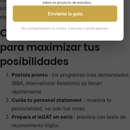
sobre mi proyecto de estudios.
infórmate bien sobre IE University y prepárate para
Envíame la guía
explicar por qué eres un buen candidato.
Consejos estratégicos
No compartiremos tu correo. Cancela cuando quieras.
para maximizar tus
posibilidades
Postula pronto
: los programas más demandados
(BBA, International Relations) se llenan
rápidamente
Cuida tu personal statement
: muestra tu
personalidad, no solo tus notas
Prepara el ieGAT en serio
: practica con tests de
razonamiento lógico