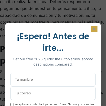
escrita realizada en línea. Deberás responder a
preguntas que demuestren tu pensamiento crítico, tu
capacidad de comunicación y tu motivación. Es tu
oportunidad de mostrar tu personalidad más allá de tu
×
expediente académico. Prepárate practicando
¡Espera! Antes de
respuestas estructuradas a preguntas abiertas.
irte...
Paso 5: Entrevista
personal
Get our free 2026 guide: the 6 top study-abroad
destinations compared.
Si tu perfil es seleccionado, el Comité de Admisión te
invita a una entrevista personal (presencial o por
videoconferencia). La entrevista dura
aproximadamente 30 minutos y aborda tu trayectoria,
tus motivaciones, tus objetivos profesionales y tu
Acepto ser contactado/a por YourDreamSchool y sus socios
comprensión del programa elegido. Sé auténtico,