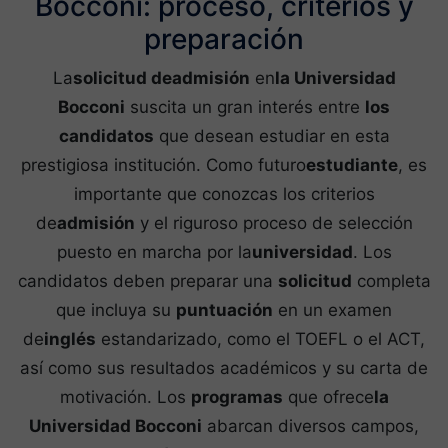
Bocconi: proceso, criterios y
preparación
La
solicitud de
admisión
en
la Universidad
Bocconi
suscita un gran interés entre
los
candidatos
que desean estudiar en esta
prestigiosa institución. Como futuro
estudiante
, es
importante que conozcas los criterios
de
admisión
y el riguroso proceso de selección
puesto en marcha por la
universidad
. Los
candidatos deben preparar una
solicitud
completa
que incluya su
puntuación
en un examen
de
inglés
estandarizado, como el TOEFL o el ACT,
así como sus resultados académicos y su carta de
motivación. Los
programas
que ofrece
la
Universidad Bocconi
abarcan diversos campos,