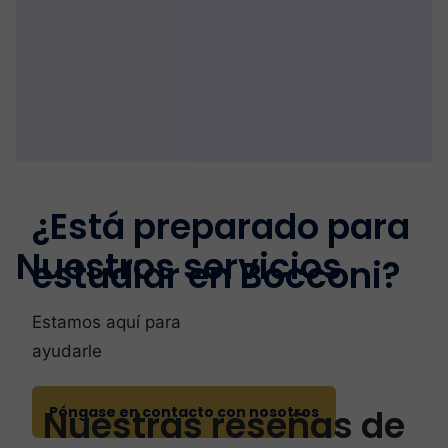
¿Está preparado para
Nuestros servicios
estudiar en Bocconi?
Estamos aquí para
ayudarle
Nuestras reseñas de
Póngase en contacto con nosotros