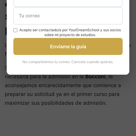
¿Cuál es el proceso de
selección en la
Bocconi?
Acepto ser contactado/a por YourDreamSchool y sus socios
sobre mi proyecto de estudios.
La date limite pour postuler à
Bocconi
est fixée à la
Envíame la guía
fin de votre année de Terminale.
No compartiremos tu correo. Cancela cuando quieras.
Sin embargo, dada la cantidad de preparación
necesaria para la admisión en la
Bocconi
, le
aconsejamos encarecidamente que comience a
preparar su solicitud ya en el primer curso para
maximizar sus posibilidades de admisión.