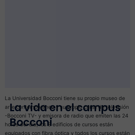
La Universidad Bocconi tiene su propio museo de
La vida en el campus
arte contemporáneo y su propio canal de televisión
-Bocconi TV- y emisora de radio que emiten las 24
Bocconi
horas del día, los 8 edificios de cursos están
equipados con fibra óptica y todos los cursos están