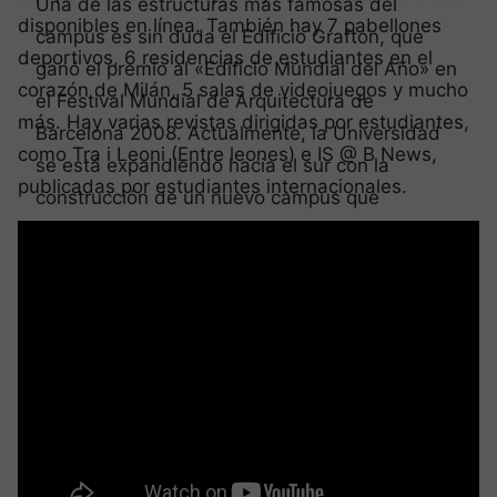
Una de las estructuras más famosas del
disponibles en línea. También hay 7 pabellones
campus es sin duda el Edificio Grafton, que
deportivos, 6 residencias de estudiantes en el
ganó el premio al «Edificio Mundial del Año» en
corazón de Milán, 5 salas de videojuegos y mucho
el Festival Mundial de Arquitectura de
más. Hay varias revistas dirigidas por estudiantes,
Barcelona 2008. Actualmente, la Universidad
como Tra i Leoni (Entre leones) e IS @ B News,
se está expandiendo hacia el sur con la
publicadas por estudiantes internacionales.
construcción de un nuevo campus que
albergará la
SDA Bocconi
(la Escuela de
Negocios), residencias de estudiantes
adicionales, un gran parque y una piscina
olímpica. El campus está diseñado para
adaptarse de forma natural a su entorno.
La Universidad Bocconi también ofrece a los
estudiantes unas 1.800 plazas en alojamientos
universitarios. Estas residencias también