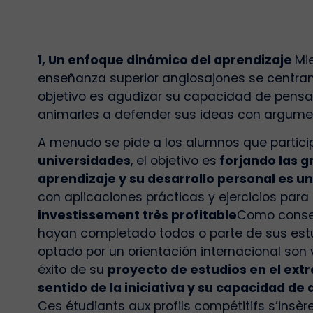
1, Un enfoque dinámico del aprendizaje
Mi
enseñanza superior anglosajones se centran 
objetivo es agudizar su capacidad de pensam
animarles a defender sus ideas con argumen
A menudo se pide a los alumnos que particip
universidades
, el objetivo es
forjando las 
aprendizaje y su desarrollo personal es un
con aplicaciones prácticas y ejercicios para
investissement très profitable
Como consec
hayan completado todos o parte de sus estud
optado por un
orientación internacional
son 
éxito de su
proyecto de estudios en el extr
sentido de la iniciativa y su capacidad de
Ces étudiants aux profils compétitifs s’insè