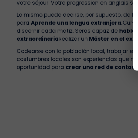
votre séjour. Votre progression en anglais se
Lo mismo puede decirse, por supuesto, de la
para
Aprende una lengua extranjera.
Cursa
discernir cada matiz. Serás capaz de
hablar
extraordinaria
Realizar un
Máster en el ext
Codearse con la población local, trabajar en u
costumbres locales son experiencias que mol
oportunidad para
crear una red de contact