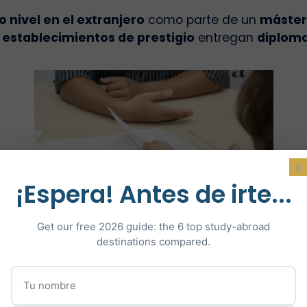
 nivel en el extranjero
como parte de un
máster
s
establecimientos de prestigio
entregan
diploma
×
¡Espera! Antes de irte...
Get our free 2026 guide: the 6 top study-abroad
res emprender una carrera profesional en una empr
destinations compared.
tal en una universidad de habla inglesa para ayu
a langue de Shakespeare, l’environnement dans leq
autres étudiants ou toute autre personne que vous