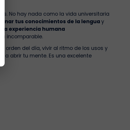
ses. No hay nada como la vida universitaria
ionar tus conocimientos de la lengua
y
Una experiencia humana
a incomparable.
 orden del día, vivir al ritmo de los usos y
 a abrir tu mente. Es una excelente