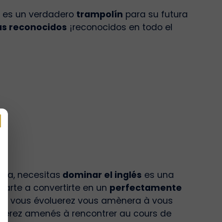
es un verdadero
trampolín
para su futura
s reconocidos
¡reconocidos en todo el
esa, necesitas
dominar el inglés
es una
darte a convertirte en un
perfectamente
uel vous évoluerez vous amènera à vous
 serez amenés à rencontrer au cours de