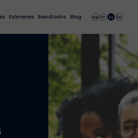
es
Exámenes
Resultados
Blog
He
Fr
Es
En
s