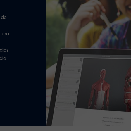
 de
 una
dios
cia