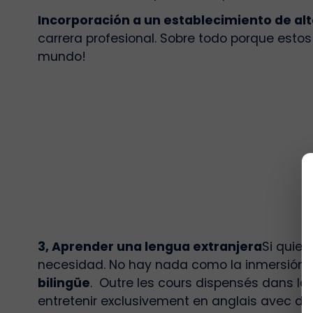
Incorporación a un establecimiento de alto
carrera profesional. Sobre todo porque esto
mundo!
3, Aprender una lengua extranjera
Si quie
necesidad. No hay nada como la inmersión to
bilingüe
. Outre les cours dispensés dans l
entretenir exclusivement en anglais avec d’