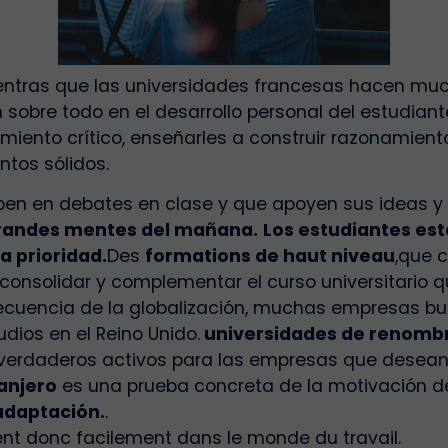
entras que las universidades francesas hacen much
sobre todo en el desarrollo personal del estudiant
iento crítico, enseñarles a construir razonamiento
tos sólidos.
en en debates en clase y que apoyen sus ideas y o
grandes mentes del mañana.
Los estudiantes est
a prioridad.
Des
formations de haut niveau
,que 
 consolidar y complementar el curso universitario 
uencia de la globalización, muchas empresas bus
ios en el Reino Unido.
universidades de renomb
verdaderos activos para las empresas que desea
anjero
es una prueba concreta de la motivación de
 adaptación.
.
rent donc facilement dans le monde du travail.