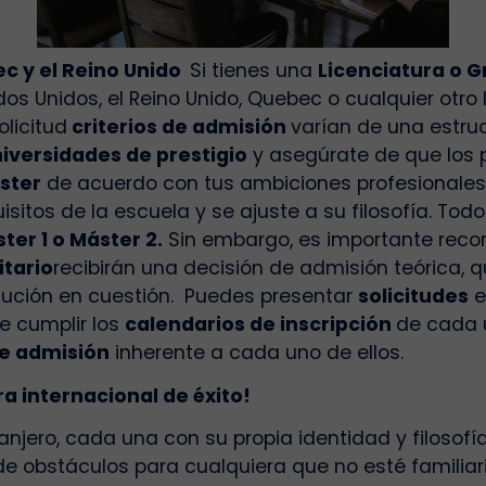
ec y el Reino Unido
Si tienes una
Licenciatura o 
 Unidos, el Reino Unido, Quebec o cualquier otro l
licitud
criterios de admisión
varían de una estruc
iversidades de prestigio
y asegúrate de que los 
ster
de acuerdo con tus ambiciones profesionales
sitos de la escuela y se ajuste a su filosofía.
Todos
ter 1 o Máster 2.
Sin embargo, es importante reco
itario
recibirán una decisión de admisión teórica, q
itución en cuestión.
Puedes presentar
solicitudes
e
e cumplir los
calendarios de inscripción
de cada 
de admisión
inherente a cada uno de ellos.
a internacional de éxito!
anjero, cada una con su propia identidad y filosofí
e obstáculos para cualquiera que no esté familiar