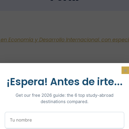
 en Economía y Desarrollo Internacional, con especi
×
DO
:
Bac ES sección europea con matrícula de honor
¡Espera! Antes de irte...
n París
Get our free 2026 guide: the 6 top study-abroad
destinations compared.