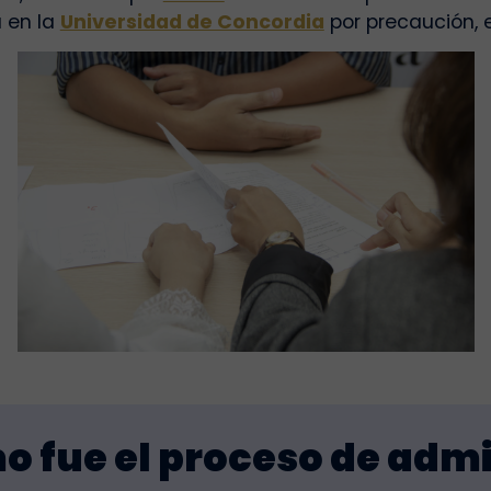
 en la
Universidad de Concordia
por precaución,
 fue el proceso de adm