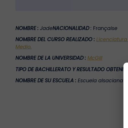
NOMBRE
:
Jade
NACIONALIDAD
:
Fran
çaise
NOMBRE DEL CURSO REALIZADO
:
Licenciatura
Medio.
NOMBRE DE LA UNIVERSIDAD
:
McGill
TIPO DE BACHILLERATO Y RESULTADO OBTENI
NOMBRE DE SU ESCUELA
:
Escuela alsaciana e