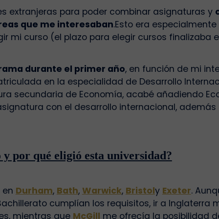
des extranjeras para poder combinar asignaturas y
áreas que me interesaban
.
Esto era especialmente 
 curso (el plazo para elegir cursos finalizaba en 
rama durante el primer año
, en función de mi in
riculada en la especialidad de Desarrollo Internac
atura secundaria de Economía, acabé añadiendo Ec
signatura con el desarrollo internacional, además
 y por qué eligió esta universidad?
: en
Durham
,
Bath
,
Warwick
,
Bristol
y
Exeter
. Aunq
achillerato cumplían los requisitos, ir a Inglaterr
les, mientras que
McGill
me ofrecía la posibilidad d