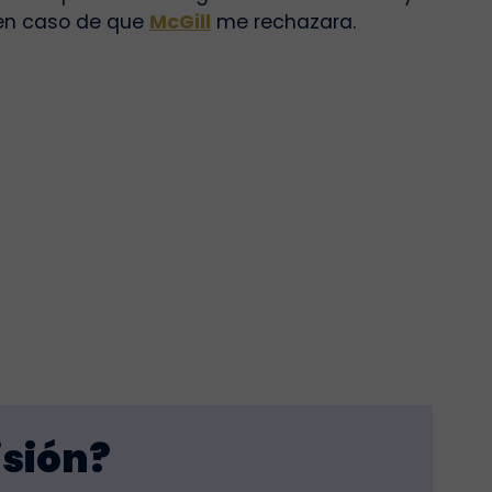
 en caso de que
McGill
me rechazara.
isión?