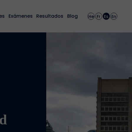
es
Exámenes
Resultados
Blog
He
Fr
Es
En
ad