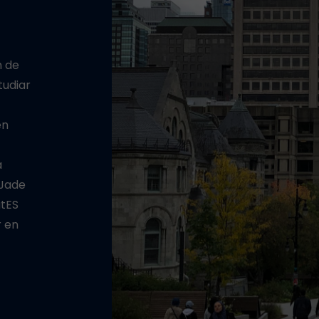
n de
tudiar
en
a
?Jade
atES
r en