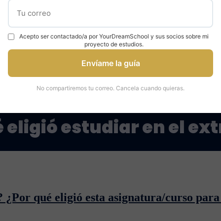
Acepto ser contactado/a por YourDreamSchool y sus socios sobre mi
proyecto de estudios.
Envíame la guía
No compartiremos tu correo. Cancela cuando quieras.
 eligió estudiar en el ex
? ¿Por qué eligió esta asignatura/curso para