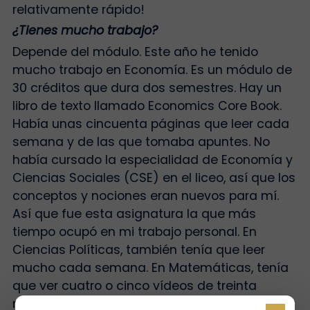
relativamente rápido!
¿Tienes mucho trabajo?
Depende del módulo. Este año he tenido
mucho trabajo en Economía. Es un módulo de
30 créditos que dura dos semestres. Hay un
libro de texto llamado Economics Core Book.
Había unas cincuenta páginas que leer cada
semana y de las que tomaba apuntes. No
había cursado la especialidad de Economía y
Ciencias Sociales (CSE) en el liceo, así que los
conceptos y nociones eran nuevos para mí.
Así que fue esta asignatura la que más
tiempo ocupó en mi trabajo personal. En
Ciencias Políticas, también tenía que leer
mucho cada semana. En Matemáticas, tenía
que ver cuatro o cinco vídeos de treinta
minutos cada semana y hacer ejercicios