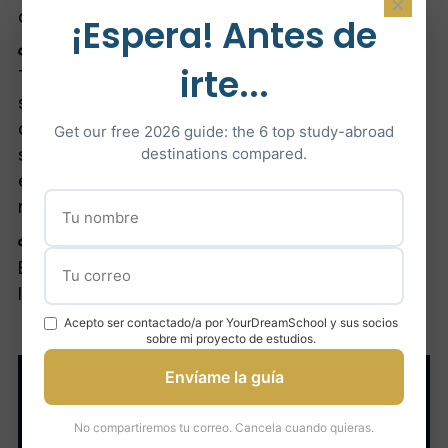
×
adicionales.
¡Espera! Antes de
¿Cuántas horas de clase tiene a la semana?
irte...
Tengo entre 12 y 14 horas de clase a la
semana y 30 horas de trabajo personal, pero
depende de la semana. Por ejemplo, he tenido
Get our free 2026 guide: the 6 top study-abroad
semanas con varias redacciones que
destinations compared.
entregar, así que el trabajo personal es aún
más importante.
¿Cómo se organizan los exámenes?
Este año he hecho todos los exámenes por
Internet (un examen por módulo).
Acepto ser contactado/a por YourDreamSchool y sus socios
sobre mi proyecto de estudios.
Envíame la guía
Vida estudiantil en
No compartiremos tu correo. Cancela cuando quieras.