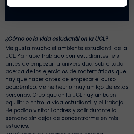
la UCL
¿Cómo es la vida estudiantil en la UCL?
Me gusta mucho el ambiente estudiantil de la
UCL. Ya había hablado con estudiantes
⸱
e
⸱
s
antes de empezar la universidad, sobre todo
acerca de los ejercicios de matemáticas que
hay que hacer antes de empezar el curso
académico. Me he hecho muy amigo de estas
personas. Creo que en la UCL hay un buen
equilibrio entre la vida estudiantil y el trabajo.
He podido visitar Londres y salir durante la
semana sin dejar de concentrarme en mis
estudios.