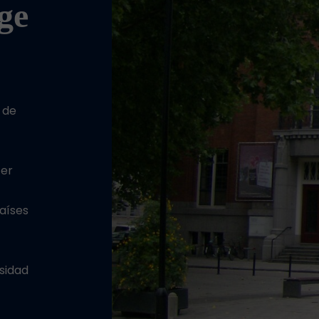
ge
 de
1er
aíses
sidad