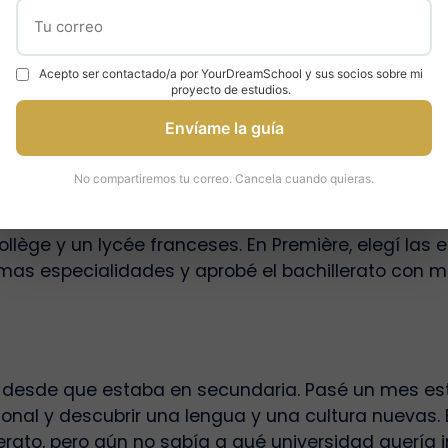
Acepto ser contactado/a por YourDreamSchool y sus socios sobre mi
Estudiar en el extranjer
proyecto de estudios.
Envíame la guía
No compartiremos tu correo. Cancela cuando quieras.
ollège y un lycée franceses. En Première, elegí las
smas especialidades y aprobé el bachillerato con 
o, desde que estaba en secundaria. Pasé un mes est
nal y descubrir una lengua y una cultura nuevas. 
erato, pero aún no sabía a qué universidad quería i