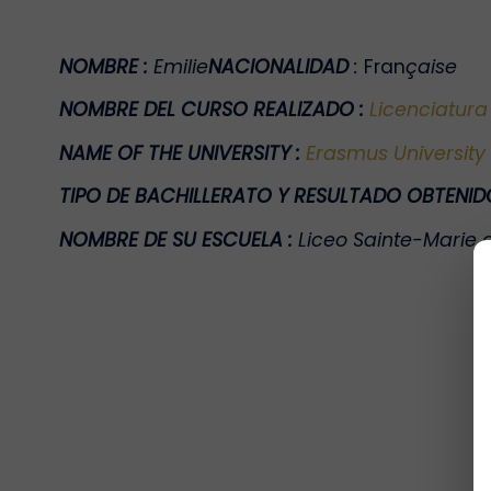
NOMBRE
:
Emilie
NACIONALIDAD
:
Fran
çaise
NOMBRE DEL CURSO REALIZADO
:
Licenciatura
NAME OF THE UNIVERSITY
:
Erasmus University
TIPO DE BACHILLERATO Y RESULTADO OBTENI
NOMBRE DE SU ESCUELA
:
Liceo Sainte-Marie