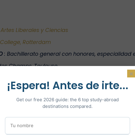
 Artes Liberales y Ciencias
 College, Rotterdam
DO
:
Bachillerato general con honores, especialidad e
 des Champs, Toulouse
×
¡Espera! Antes de irte...
Get our free 2026 guide: the 6 top study-abroad
destinations compared.