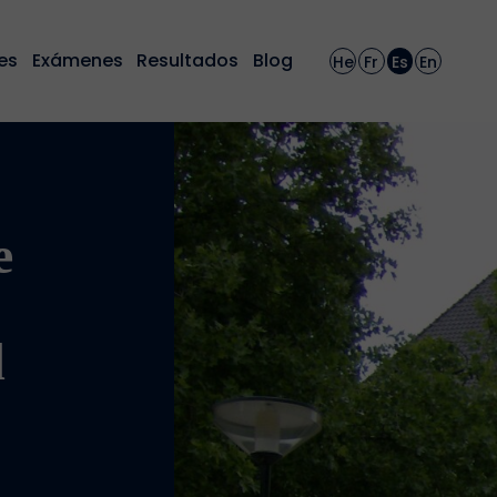
es
Exámenes
Resultados
Blog
He
Fr
Es
En
e
d