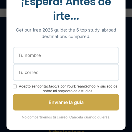
¡Espera! Antes de
irte...
Get our free 2026 guide: the 6 top study-abroad
destinations compared.
Nuestros servicios
El equipo YourDreamSchool
YourDreamSchool, un socio para su éxito
Obtener apoyo
Acepto ser contactado/a por YourDreamSchool y sus socios
sobre mi proyecto de estudios.
Opiniones de los alumnos de YourDreamSchool
Envíame la guía
Resultados de los alumnos de YourDreamSchool
Blog Your Dream School
No compartiremos tu correo. Cancela cuando quieras.