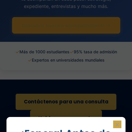
expediente, entrevistas y mucho más.
Descubrir nuestro acompañamiento →
✓
✓
Más de 1000 estudiantes
95% tasa de admisión
✓
Expertos en universidades mundiales
Contáctenos para una consulta
Hable con un experto
×