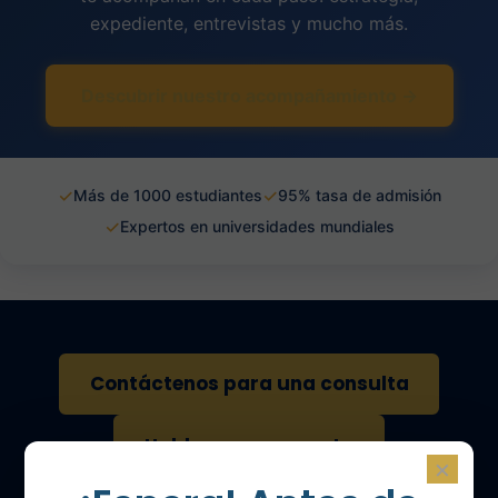
expediente, entrevistas y mucho más.
Descubrir nuestro acompañamiento →
✓
✓
Más de 1000 estudiantes
95% tasa de admisión
✓
Expertos en universidades mundiales
Contáctenos para una consulta
Hable con un experto
×