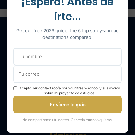
¡Espera! Antes de
irte...
Get our free 2026 guide: the 6 top study-abroad
destinations compared.
Nuestros servicios
El equipo YourDreamSchool
YourDreamSchool, un socio para su éxito
Obtener apoyo
Acepto ser contactado/a por YourDreamSchool y sus socios
sobre mi proyecto de estudios.
Opiniones de los alumnos de YourDreamSchool
Envíame la guía
Resultados de los alumnos de YourDreamSchool
Blog Your Dream School
No compartiremos tu correo. Cancela cuando quieras.