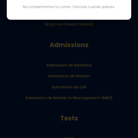
Opiniones de los alumnos de YourDreamSchool
No compartiremos tu correo. Cancela cuando quieras.
Resultados de los alumnos de YourDreamSchool
Blog Your Dream School
Admissions
Admission de Bachelor
Admission de Master
Admission de LLM
Admission de Master in Management (MiM)
Tests