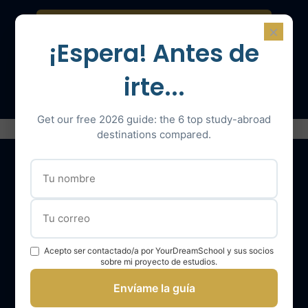
Contáctenos para una consulta
×
¡Espera! Antes de
Hable con un experto
irte...
Get our free 2026 guide: the 6 top study-abroad
destinations compared.
Nuestros servicios
El equipo YourDreamSchool
Acepto ser contactado/a por YourDreamSchool y sus socios
sobre mi proyecto de estudios.
YourDreamSchool, un socio para su éxito
Envíame la guía
Obtener apoyo