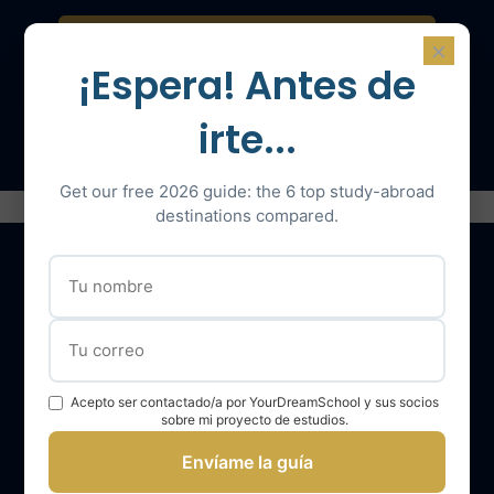
Contáctenos para una consulta
×
¡Espera! Antes de
Hable con un experto
irte...
Get our free 2026 guide: the 6 top study-abroad
destinations compared.
Nuestros servicios
El equipo YourDreamSchool
Acepto ser contactado/a por YourDreamSchool y sus socios
sobre mi proyecto de estudios.
YourDreamSchool, un socio para su éxito
Envíame la guía
Obtener apoyo