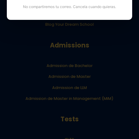
Opiniones de los alumnos de YourDreamSchool
No compartiremos tu correo. Cancela cuando quieras.
Resultados de los alumnos de YourDreamSchool
Blog Your Dream School
Admissions
Admission de Bachelor
Admission de Master
Admission de LLM
Admission de Master in Management (MiM)
Tests