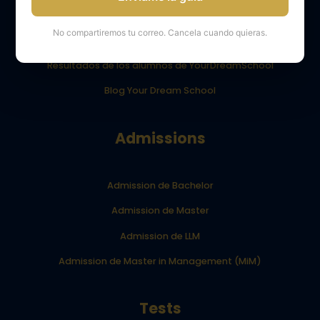
Obtener apoyo
No compartiremos tu correo. Cancela cuando quieras.
Opiniones de los alumnos de YourDreamSchool
Resultados de los alumnos de YourDreamSchool
Blog Your Dream School
Admissions
Admission de Bachelor
Admission de Master
Admission de LLM
Admission de Master in Management (MiM)
Tests