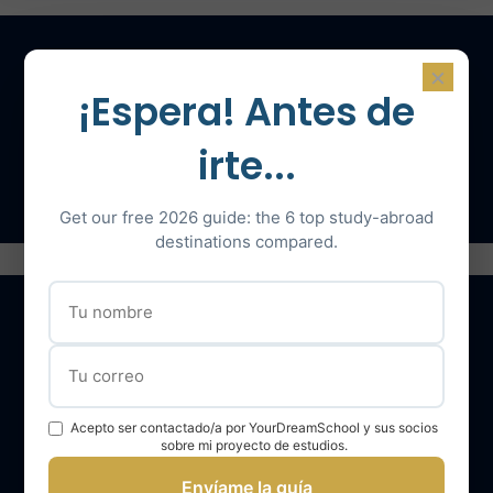
×
¡Espera! Antes de
Contáctenos para una consulta
irte...
Hable con un experto
Get our free 2026 guide: the 6 top study-abroad
destinations compared.
Nuestros servicios
Acepto ser contactado/a por YourDreamSchool y sus socios
El equipo YourDreamSchool
sobre mi proyecto de estudios.
YourDreamSchool, un socio para su éxito
Envíame la guía