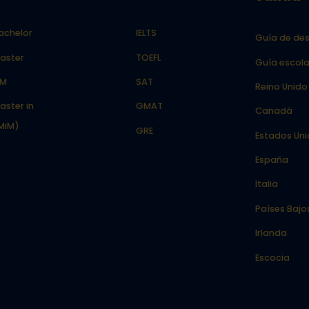
achelor
IELTS
Guía de des
aster
TOEFL
Guía escola
LM
SAT
Reino Unido
aster in
GMAT
Canadá
MiM)
GRE
Estados Un
España
Italia
Países Bajo
Irlanda
Escocia