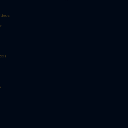
tinos
r
idos
s