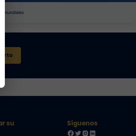
es mundiales
perto
ar su