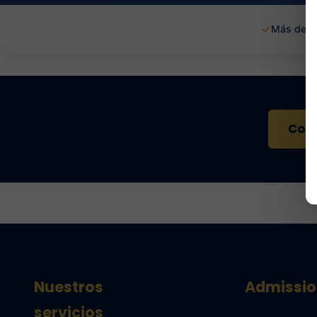
✓
Más de 1
Cont
Nuestros
Admissio
servicios