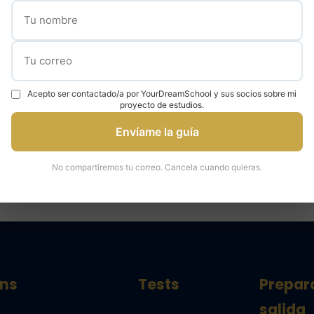
✓
✓
000 estudiantes
95% tasa de admisión
Expertos en universidad
Acepto ser contactado/a por YourDreamSchool y sus socios sobre mi
proyecto de estudios.
áctenos para una consulta
Hable con un ex
Envíame la guía
No compartiremos tu correo. Cancela cuando quieras.
ns
Tests
Prepar
salida