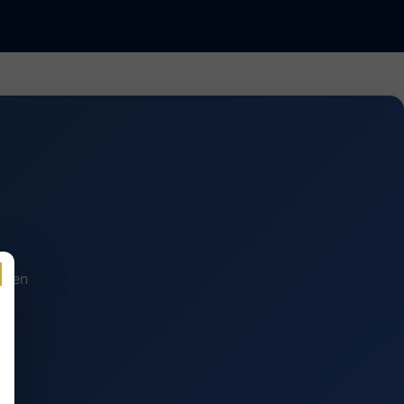
n en
.