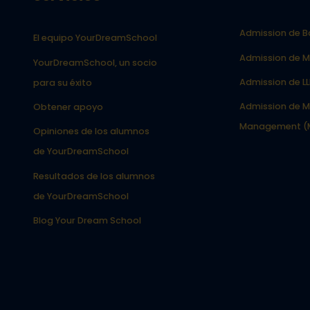
Admission de B
El equipo YourDreamSchool
Admission de M
YourDreamSchool, un socio
Admission de L
para su éxito
Admission de M
Obtener apoyo
Management (
Opiniones de los alumnos
de YourDreamSchool
Resultados de los alumnos
de YourDreamSchool
Blog Your Dream School