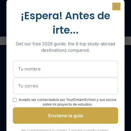
×
¡Espera! Antes de
Hable con un experto
irte...
Get our free 2026 guide: the 6 top study-abroad
destinations compared.
Nuestros servicios
El equipo YourDreamSchool
YourDreamSchool, un socio para su éxito
Acepto ser contactado/a por YourDreamSchool y sus socios
sobre mi proyecto de estudios.
Obtener apoyo
Envíame la guía
Opiniones de los alumnos de YourDreamSchool
Resultados de los alumnos de YourDreamSchool
No compartiremos tu correo. Cancela cuando quieras.