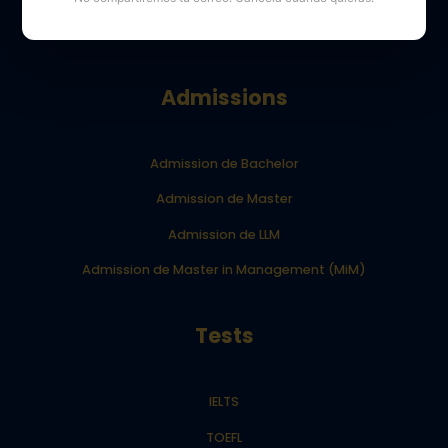
Blog Your Dream School
Admissions
Admission de Bachelor
Admission de Master
Admission de LLM
Admission de Master in Management (MiM)
Tests
IELTS
TOEFL