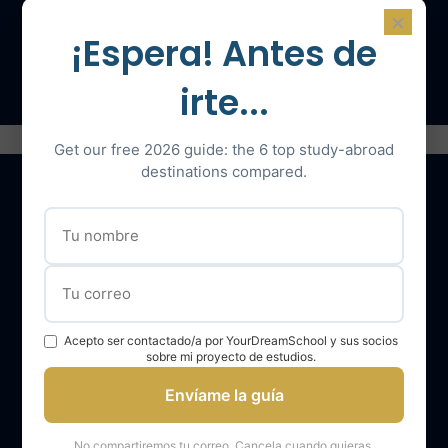
×
¡Espera! Antes de
Hable con un experto
irte...
Get our free 2026 guide: the 6 top study-abroad
destinations compared.
Nuestros servicios
El equipo YourDreamSchool
YourDreamSchool, un socio para su éxito
Acepto ser contactado/a por YourDreamSchool y sus socios
sobre mi proyecto de estudios.
Obtener apoyo
Envíame la guía
Opiniones de los alumnos de YourDreamSchool
Resultados de los alumnos de YourDreamSchool
No compartiremos tu correo. Cancela cuando quieras.