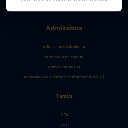
Blog Your Dream School
Admissions
Admission de Bachelor
Admission de Master
Admission de LLM
Admission de Master in Management (MiM)
Tests
IELTS
TOEFL