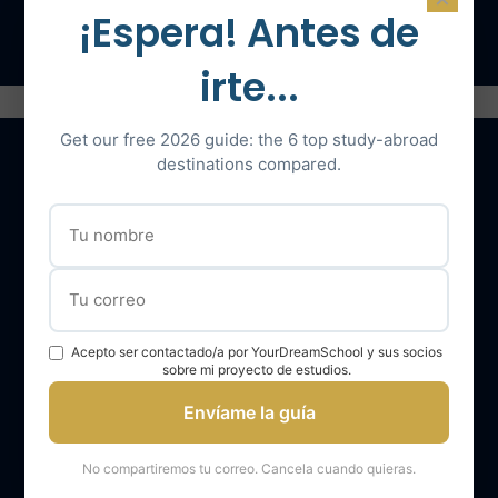
Hable con un experto
¡Espera! Antes de
irte...
Get our free 2026 guide: the 6 top study-abroad
destinations compared.
Nuestros servicios
El equipo YourDreamSchool
YourDreamSchool, un socio para su éxito
Acepto ser contactado/a por YourDreamSchool y sus socios
Obtener apoyo
sobre mi proyecto de estudios.
Opiniones de los alumnos de YourDreamSchool
Envíame la guía
Resultados de los alumnos de YourDreamSchool
No compartiremos tu correo. Cancela cuando quieras.
Blog Your Dream School