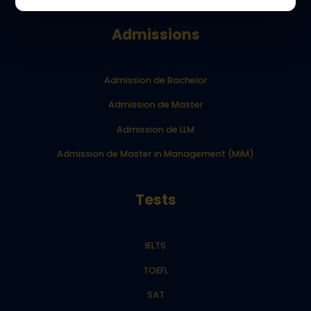
Admissions
Admission de Bachelor
Admission de Master
Admission de LLM
Admission de Master in Management (MiM)
Tests
IELTS
TOEFL
SAT