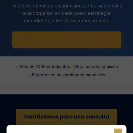
Nuestros expertos en admisiones internacionales
te acompañan en cada paso: estrategia,
expediente, entrevistas y mucho más.
Descubrir nuestro acompañamiento →
✓
✓
Más de 1000 estudiantes
95% tasa de admisión
✓
Expertos en universidades mundiales
Contáctenos para una consulta
×