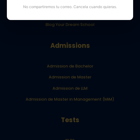
Opiniones de los alumnos de YourDreamSchool
No compartiremos tu correo. Cancela cuando quieras.
Resultados de los alumnos de YourDreamSchool
Blog Your Dream School
Admissions
Admission de Bachelor
Admission de Master
Admission de LLM
Admission de Master in Management (MiM)
Tests