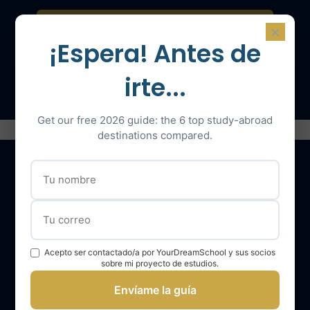
Contáctenos para una consulta
×
¡Espera! Antes de
Hable con un experto
irte...
Get our free 2026 guide: the 6 top study-abroad
destinations compared.
Nuestros servicios
El equipo YourDreamSchool
Acepto ser contactado/a por YourDreamSchool y sus socios
sobre mi proyecto de estudios.
YourDreamSchool, un socio para su éxito
Envíame la guía
Obtener apoyo