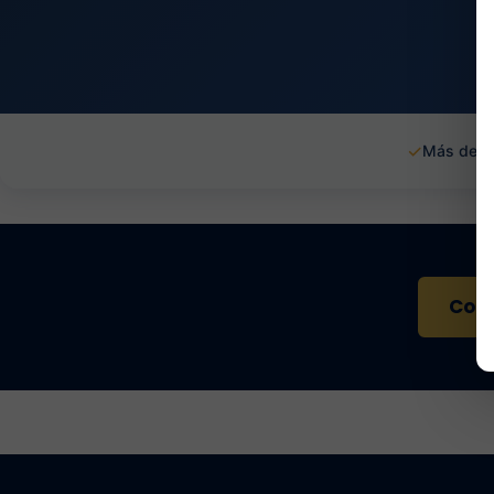
✓
Más de 1
Cont