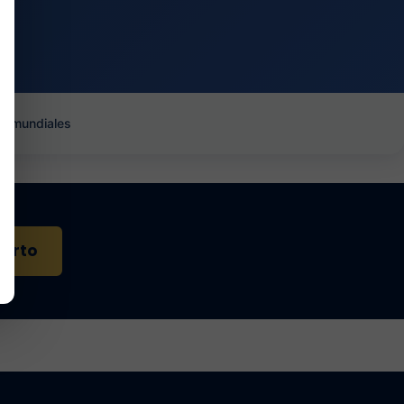
es mundiales
perto