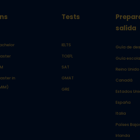
ns
Tests
Prepar
salida
achelor
IELTS
Guía de des
aster
TOEFL
Guía escola
LM
SAT
Reino Unido
aster in
GMAT
Canadá
MiM)
GRE
Estados Un
España
Italia
Países Bajo
Irlanda