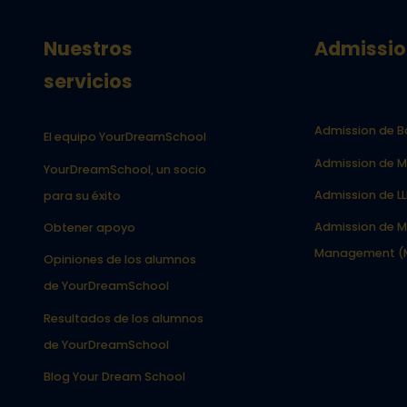
Nuestros
Admissio
servicios
Admission de B
El equipo YourDreamSchool
Admission de M
YourDreamSchool, un socio
Admission de L
para su éxito
Admission de M
Obtener apoyo
Management (
Opiniones de los alumnos
de YourDreamSchool
Resultados de los alumnos
de YourDreamSchool
Blog Your Dream School