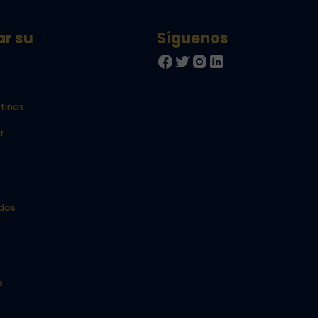
ar su
tinos
r
idos
s