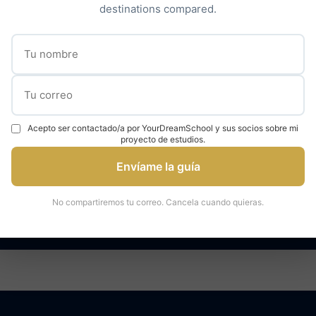
destinations compared.
Descubrir nuestro acompañamiento →
✓
✓
000 estudiantes
95% tasa de admisión
Expertos en universidad
Acepto ser contactado/a por YourDreamSchool y sus socios sobre mi
proyecto de estudios.
Envíame la guía
áctenos para una consulta
Hable con un ex
No compartiremos tu correo. Cancela cuando quieras.