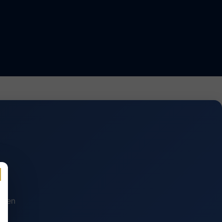
n en
.